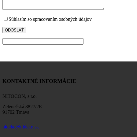
Súhlasím so spracovaním osobných údajov
KONTAKTNÉ INFORMÁCIE
NITOCON, s.r.o.
Zelenečská 8827/2E
91702 Trnava
nideko@nideko.sk