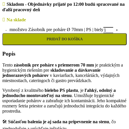
Skladom - Objednávky prijaté po 12:00 budú spracované na
ďalší pracovný deň
Na sklade
množstvo Zásobník pre poháre Ø 70mm | PS | biely
PRIDAŤ DO KOŠÍKA
Popis
Tento
zásobník pre poháre s priemerom 70 mm
je praktickým a
hygienickým riešením pre
skladovanie a dávkovanie
jednorazových pohárov
v kaviarňach, kanceláriách, výdajných
miestnostiach, cateringoch či gastro prevádzkach.
Vyrobený z kvalitného
bieleho PS plastu
, je
ľahký, odolný a
jednoducho montovateľný na stenu
. Umožňuje hygienické
usporiadanie pohárov a zabraňuje ich kontaminácii. Jeho kompaktné
rozmery šetria priestor a zaručujú jednoduchú integráciu do každého
prostredia.
🛠️
Súčasťou balenia je aj sada na pripevnenie na stenu
, čo
zjednodušuje a urýchľuje inštaláciu.