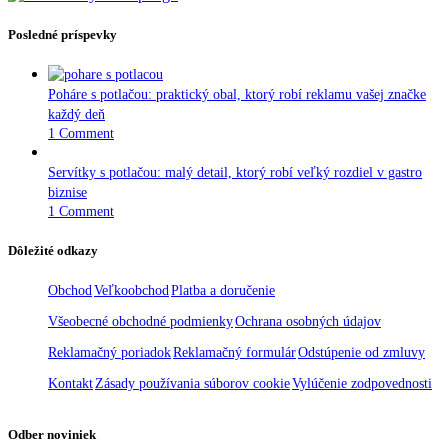
Posledné príspevky
Poháre s potlačou: praktický obal, ktorý robí reklamu vašej značke
každý deň
1 Comment
Servítky s potlačou: malý detail, ktorý robí veľký rozdiel v gastro
biznise
1 Comment
Dôležité odkazy
Obchod
Veľkoobchod
Platba a doručenie
Všeobecné obchodné podmienky
Ochrana osobných údajov
Reklamačný poriadok
Reklamačný formulár
Odstúpenie od zmluvy
Kontakt
Zásady používania súborov cookie
Vylúčenie zodpovednosti
Odber noviniek