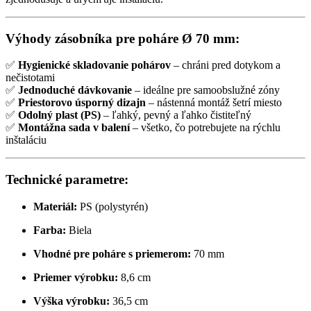
Výhody zásobníka pre poháre Ø 70 mm:
✅
Hygienické skladovanie pohárov
– chráni pred dotykom a
nečistotami
✅
Jednoduché dávkovanie
– ideálne pre samoobslužné zóny
✅
Priestorovo úsporný dizajn
– nástenná montáž šetrí miesto
✅
Odolný plast (PS)
– ľahký, pevný a ľahko čistiteľný
✅
Montážna sada v balení
– všetko, čo potrebujete na rýchlu
inštaláciu
Technické parametre:
Materiál:
PS (polystyrén)
Farba:
Biela
Vhodné pre poháre s priemerom:
70 mm
Priemer výrobku:
8,6 cm
Výška výrobku:
36,5 cm