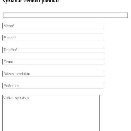
Vyžiadať cenovú ponuku