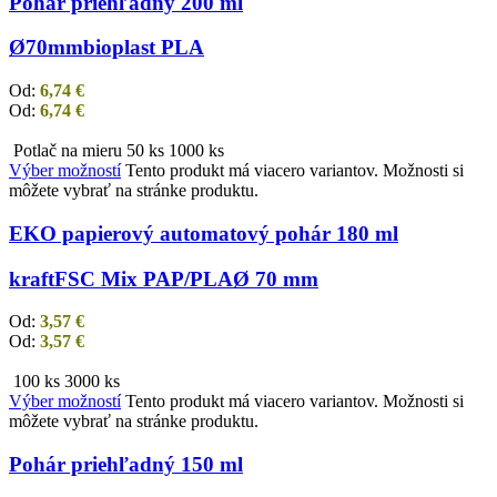
Pohár priehľadný 200 ml
Ø70mm
bioplast PLA
Od:
6,74
€
Od:
6,74
€
Potlač na mieru
50 ks
1000 ks
Výber možností
Tento produkt má viacero variantov. Možnosti si
môžete vybrať na stránke produktu.
EKO papierový automatový pohár 180 ml
kraft
FSC Mix PAP/PLA
Ø 70 mm
Od:
3,57
€
Od:
3,57
€
100 ks
3000 ks
Výber možností
Tento produkt má viacero variantov. Možnosti si
môžete vybrať na stránke produktu.
Pohár priehľadný 150 ml