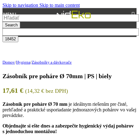
Skip to navigation
Skip to main content
MENU
Search
Domov
/
Hygiena
/
Zásobníky a dávkovače
Zásobník pre poháre Ø 70mm | PS | biely
17,61
€
(
14,32
€
bez DPH)
Zásobník pre poháre Ø 70 mm
je ideálnym riešením pre čisté,
prehľadné a praktické usporiadanie jednorazových pohárov vo vašej
prevádzke.
Objednajte si ešte dnes a zabezpečte hygienický výdaj pohárov
s jednoduchou montážou!