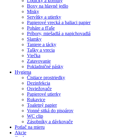
Lodičky a kornúty
Boxy na hlavné jedlo
Misky
Servítky a utierky
Papierové vrecká a baliaci papier
Poháre a fľaše
Príbory, miešadlá a napichovadlá
Slamky
Taniere a tácky
Tašky a vrecia
Viečka
Zatavovanie
Pokladničné pásky
Hygiena
Čistiace prostriedky
Dezinfekcia
Osviežovače
Papierové utierky
Rukavice
Toaletný papier
Vonné sitká do pisoárov
WC clip
Zásobníky a dávkovače
Potlač na mieru
Akcie