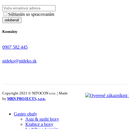
Súhlasím so spracovaním
osobných údajov
Kontakty
0907 582 445
nideko@nideko.sk
Copyright 2021 © NITOCON s.r.o. | Made
by
MRN PROJECTS, s.r.o.
.
Gastro obaly
Asia & sushi boxy
Krabice a boxy