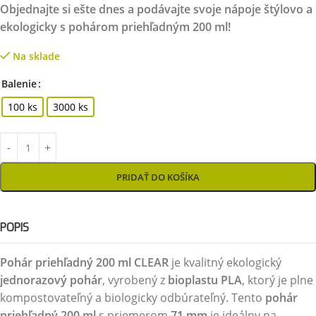
Objednajte si ešte dnes a podávajte svoje nápoje štýlovo a
ekologicky s pohárom priehľadným 200 ml!
Na sklade
Balenie
100 ks
3000 ks
PRIDAŤ DO KOŠÍKA
POPIS
Pohár priehľadný 200 ml CLEAR
je kvalitný ekologický
jednorazový pohár
, vyrobený z
bioplastu PLA
, ktorý je plne
kompostovateľný a biologicky odbúrateľný. Tento
pohár
priehľadný 200 ml
s priemerom
71 mm
je ideálny na