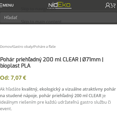
MENU
Skip to navigation
Skip to main content
Domov
/
Gastro obaly
/
Poháre a fľaše
Pohár priehľadný 200 ml CLEAR | Ø71mm |
bioplast PLA
Od:
7,07
€
Ak hľadáte
kvalitný, ekologický a vizuálne atraktívny pohár
na studené nápoje
,
pohár priehľadný 200 ml CLEAR
je
ideálnym riešením pre každú udržateľnú gastro službu či
event.