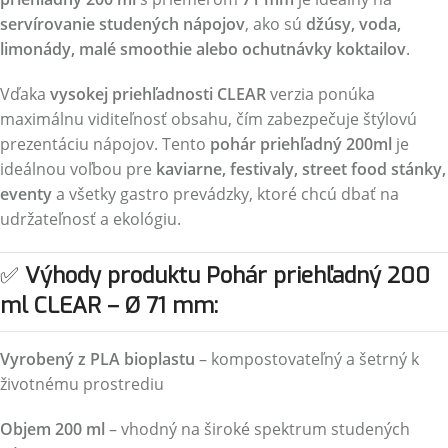
servírovanie studených nápojov
, ako sú
džúsy, voda,
limonády, malé smoothie alebo ochutnávky koktailov
.
Vďaka
vysokej priehľadnosti CLEAR
verzia ponúka
maximálnu viditeľnosť obsahu, čím zabezpečuje štýlovú
prezentáciu nápojov. Tento
pohár priehľadný 200ml
je
ideálnou voľbou pre
kaviarne, festivaly, street food stánky,
eventy
a všetky gastro prevádzky, ktoré chcú dbať na
udržateľnosť a ekológiu.
✅
Výhody produktu Pohár priehľadný 200
ml CLEAR – Ø 71 mm:
Vyrobený z PLA bioplastu
– kompostovateľný a šetrný k
životnému prostrediu
Objem 200 ml
– vhodný na široké spektrum studených