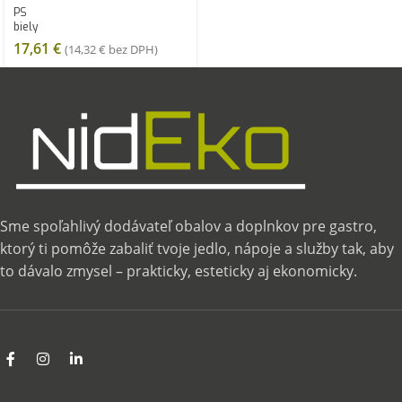
PS
biely
17,61
€
(
14,32
€
bez DPH)
Sme spoľahlivý dodávateľ obalov a doplnkov pre gastro,
ktorý ti pomôže zabaliť tvoje jedlo, nápoje a služby tak, aby
to dávalo zmysel – prakticky, esteticky aj ekonomicky.