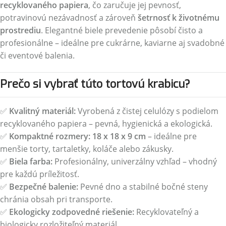
recyklovaného papiera
, čo zaručuje jej pevnosť,
potravinovú nezávadnosť a zároveň
šetrnosť k životnému
prostrediu
. Elegantné biele prevedenie pôsobí čisto a
profesionálne – ideálne pre cukrárne, kaviarne aj svadobné
či eventové balenia.
Prečo si vybrať túto tortovú krabicu?
✅
Kvalitný materiál:
Vyrobená z čistej celulózy s podielom
recyklovaného papiera – pevná, hygienická a ekologická.
✅
Kompaktné rozmery:
18 x 18 x 9 cm
– ideálne pre
menšie torty, tartaletky, koláče alebo zákusky.
✅
Biela farba:
Profesionálny, univerzálny vzhľad – vhodný
pre každú príležitosť.
✅
Bezpečné balenie:
Pevné dno a stabilné bočné steny
chránia obsah pri transporte.
✅
Ekologicky zodpovedné riešenie:
Recyklovateľný a
biologicky rozložiteľný materiál.