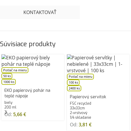
KONTAKTOVAŤ
Súvisiace produkty
Potlač na mieru
50 ks
Potlač na mieru
1000 ks
100 ks
2400 ks
EKO papierový pohár na
teplé nápoje
Papierový servítok
biely
FSC recycled
200 ml
33x33cm
2-vrstvový
Od:
5,66
€
1/4 skladanie
Od:
3,81
€