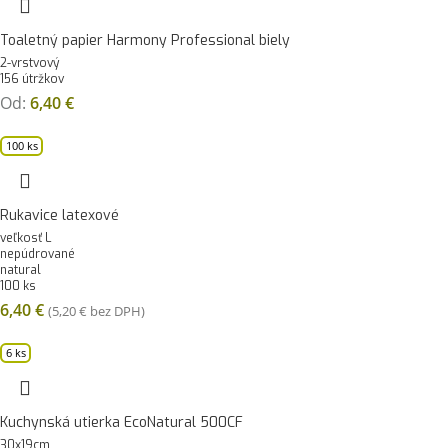
Toaletný papier Harmony Professional biely
2-vrstvový
156 útržkov
Od:
6,40
€
100 ks
Rukavice latexové
veľkosť L
nepúdrované
natural
100 ks
6,40
€
(
5,20
€
bez DPH)
6 ks
Kuchynská utierka EcoNatural 500CF
30x19cm