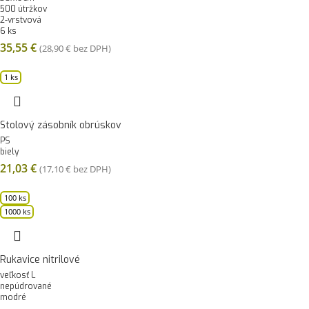
500 útržkov
2-vrstvová
6 ks
35,55
€
(
28,90
€
bez DPH)
1 ks
Stolový zásobník obrúskov
PS
biely
21,03
€
(
17,10
€
bez DPH)
100 ks
1000 ks
Rukavice nitrilové
veľkosť L
nepúdrované
modré