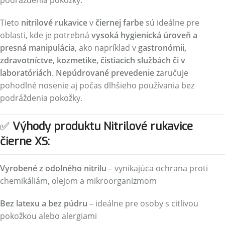
podráždenia pokožky.
Tieto
nitrilové rukavice
v
čiernej farbe
sú ideálne pre
oblasti, kde je potrebná
vysoká hygienická úroveň a
presná manipulácia
, ako napríklad v
gastronómii,
zdravotníctve, kozmetike, čistiacich službách či v
laboratóriách
.
Nepúdrované prevedenie
zaručuje
pohodlné nosenie aj počas dlhšieho používania bez
podráždenia pokožky.
✅
Výhody produktu Nitrilové rukavice
čierne XS:
Vyrobené z odolného nitrilu
– vynikajúca ochrana proti
chemikáliám, olejom a mikroorganizmom
Bez latexu a bez púdru
– ideálne pre osoby s citlivou
pokožkou alebo alergiami