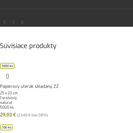
Súvisiace produkty
5000 ks
Papierový uterák skladaný ZZ
25 x 23 cm
1-vrstvový
natural
5000 ks
29,03
€
(
23,60
€
bez DPH)
100 ks