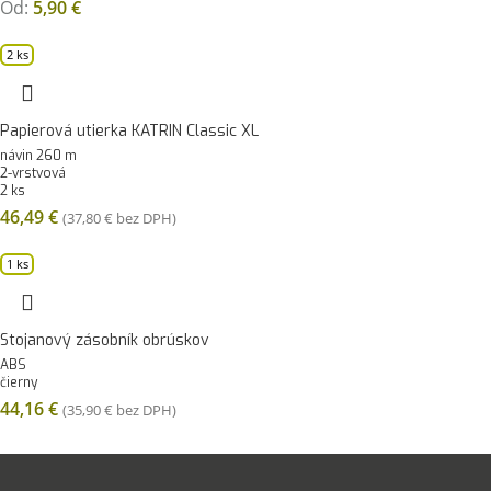
Od:
5,90
€
2 ks
Papierová utierka KATRIN Classic XL
návin 260 m
2-vrstvová
2 ks
46,49
€
(
37,80
€
bez DPH)
1 ks
Stojanový zásobník obrúskov
ABS
čierny
44,16
€
(
35,90
€
bez DPH)