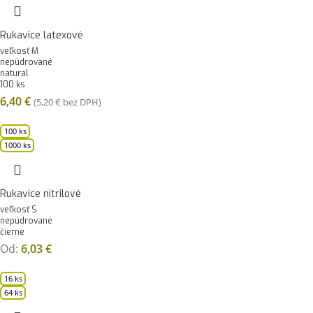
Rukavice latexové
veľkosť M
nepúdrované
natural
100 ks
6,40
€
(
5,20
€
bez DPH)
100 ks
1000 ks
Rukavice nitrilové
veľkosť S
nepúdrované
čierne
Od:
6,03
€
16 ks
64 ks