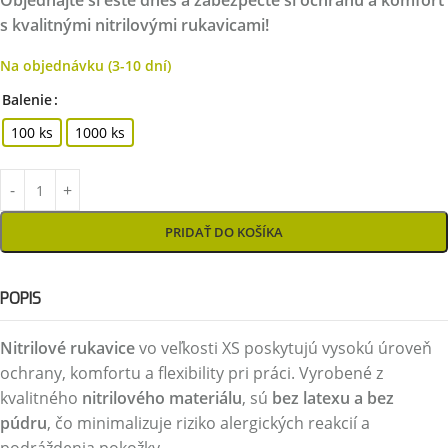
Objednajte si ešte dnes a zabezpečte si ochranu a komfort
s kvalitnými nitrilovými rukavicami!
Na objednávku (3-10 dní)
Balenie
100 ks
1000 ks
PRIDAŤ DO KOŠÍKA
POPIS
Nitrilové rukavice
vo veľkosti XS poskytujú vysokú úroveň
ochrany, komfortu a flexibility pri práci. Vyrobené z
kvalitného
nitrilového materiálu
, sú
bez latexu a bez
púdru
, čo minimalizuje riziko alergických reakcií a