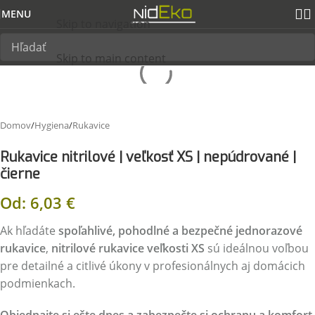
MENU
Skip to navigation
Skip to main content
Domov
/
Hygiena
/
Rukavice
Rukavice nitrilové | veľkosť XS | nepúdrované |
čierne
Od:
6,03
€
Ak hľadáte
spoľahlivé, pohodlné a bezpečné jednorazové
rukavice
,
nitrilové rukavice veľkosti XS
sú ideálnou voľbou
pre detailné a citlivé úkony v profesionálnych aj domácich
podmienkach.