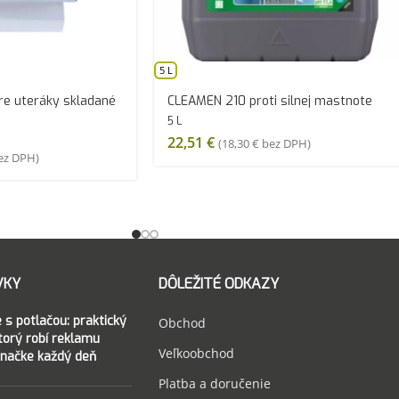
5 L
re uteráky skladané
CLEAMEN 210 proti silnej mastnote
5 L
22,51
€
(
18,30
€
bez DPH)
z DPH)
VKY
DÔLEŽITÉ ODKAZY
 s potlačou: praktický
Obchod
ktorý robí reklamu
Veľkoobchod
značke každý deň
Platba a doručenie