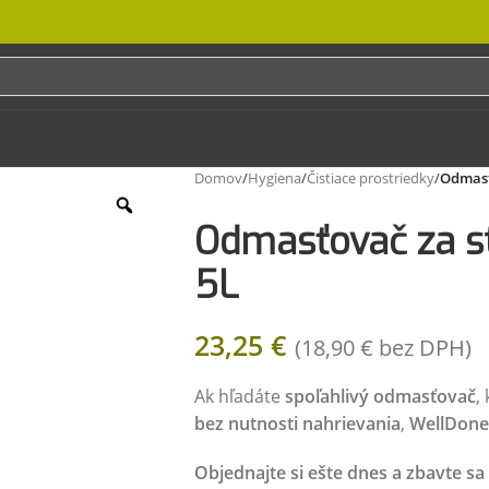
Domov
/
Hygiena
/
Čistiace prostriedky
/
Odmasť
Odmasťovač za s
5L
23,25
€
(
18,90
€
bez DPH)
Ak hľadáte
spoľahlivý odmasťovač
,
bez nutnosti nahrievania
,
WellDone
Objednajte si ešte dnes a zbavte s