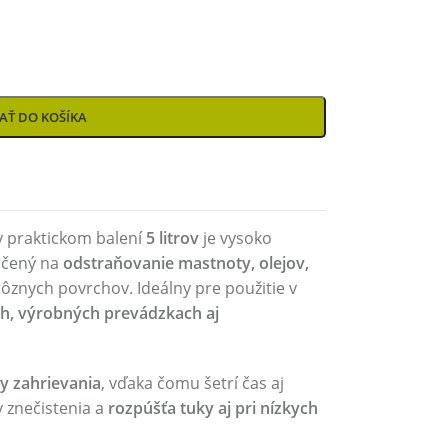
AŤ DO KOŠÍKA
 praktickom balení
5 litrov
je vysoko
rčený na
odstraňovanie mastnoty, olejov,
rôznych povrchov. Ideálny pre použitie v
ch, výrobných prevádzkach aj
y zahrievania
, vďaka čomu šetrí čas aj
v znečistenia a
rozpúšťa tuky aj pri nízkych