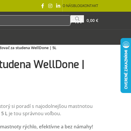
O NÁS
BLOG
KONTAKT
0,00
€
ovač za studena WellDone | 5L
tudena WellDone |
 ktorý si poradí s najodolnejšou mastnotou
 5 L
je tou správnou voľbou.
a mastnoty rýchlo, efektívne a bez námahy!