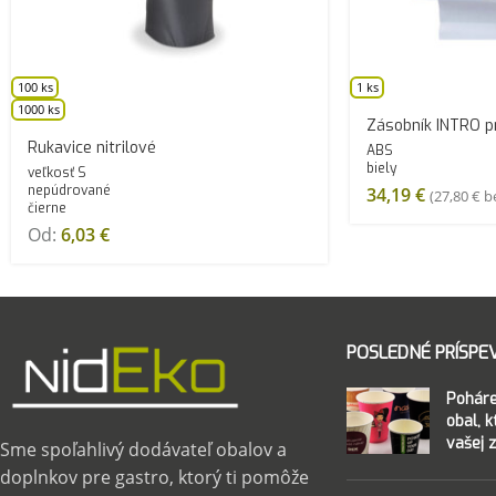
100 ks
1 ks
1000 ks
Zásobník INTRO p
Rukavice nitrilové
ABS
biely
veľkosť S
nepúdrované
34,19
€
(
27,80
€
be
čierne
Od:
6,03
€
POSLEDNÉ PRÍSPE
Poháre
obal, 
vašej 
Sme spoľahlivý dodávateľ obalov a
doplnkov pre gastro, ktorý ti pomôže