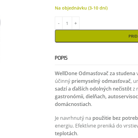
Na objednávku (3-10 dní)
PRID
POPIS
WellDone Odmasťovač za studena
v
účinný
priemyselný odmasťovač
, u
sadzí a ďalších odolných nečistôt
z 
gastronómii, dielňach, autoserviso
domácnostiach
.
Je navrhnutý na
použitie bez potreb
energiu. Efektívne preniká do vrstie
teplotách
.