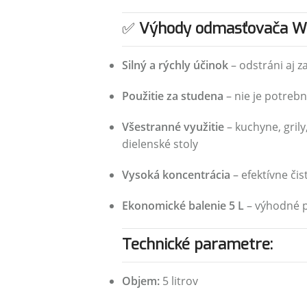
✅
Výhody odmasťovača We
Silný a rýchly účinok
– odstráni aj z
Použitie za studena
– nie je potrebn
Všestranné využitie
– kuchyne, grily
dielenské stoly
Vysoká koncentrácia
– efektívne čis
Ekonomické balenie 5 L
– výhodné p
Technické parametre:
Objem:
5 litrov