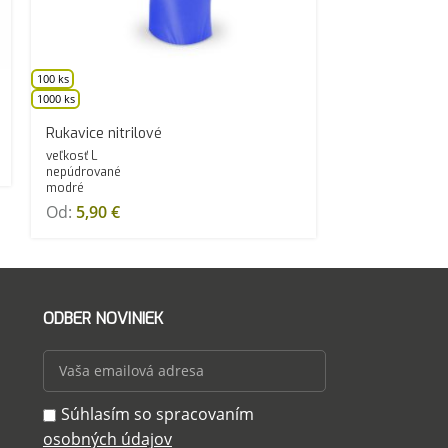
100 ks
100 ks
1000 ks
1000 ks
Rukavice nitrilové
Rukavice nitril
veľkosť L
veľkosť M
nepúdrované
nepúdrované
modré
čierne
Od:
5,90
€
Od:
6,03
€
ODBER NOVINIEK
Súhlasím so spracovaním
osobných údajov