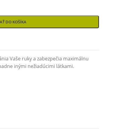
AŤ DO KOŠÍKA
ánia Vaše ruky a zabezpečia maximálnu
ípadne inými nežiadúcimi látkami.