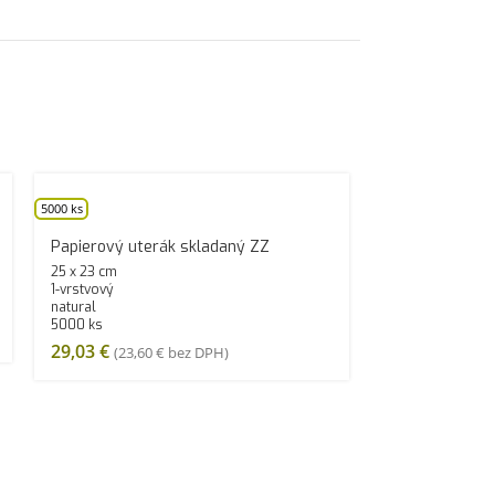
5000 ks
Papierový uterák skladaný ZZ
25 x 23 cm
1-vrstvový
natural
5000 ks
29,03
€
(
23,60
€
bez DPH)