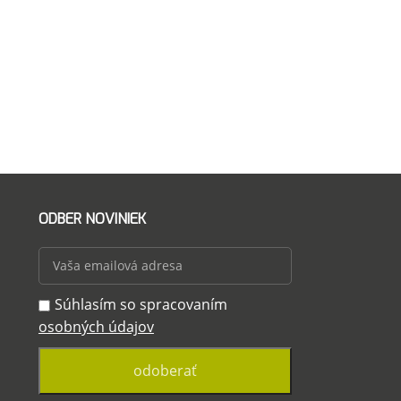
1 ks
Stojanový zás
ABS
čierny
44,16
€
(
35,90
ODBER NOVINIEK
Súhlasím so spracovaním
osobných údajov