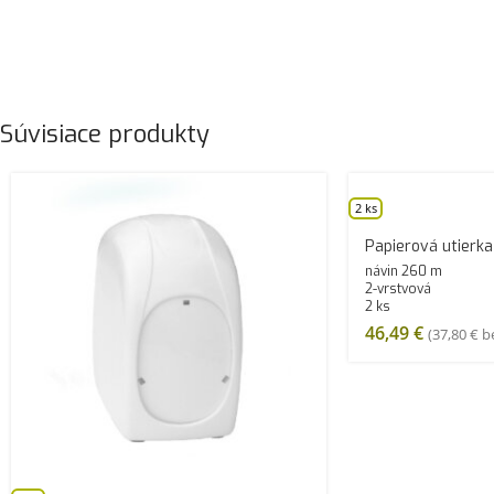
Súvisiace produkty
2 ks
Papierová utierka
návin 260 m
2-vrstvová
2 ks
46,49
€
(
37,80
€
be