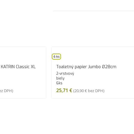
6 ks
 KATRIN Classic XL
Toaletný papier Jumbo Ø28cm
2-vrstvový
biely
6ks
25,71
€
z DPH)
(
20,90
€
bez DPH)