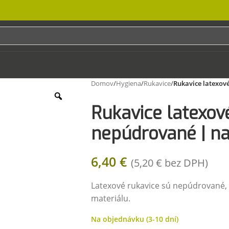
Domov
/
Hygiena
/
Rukavice
/
Rukavice latexové
Rukavice latexové
nepúdrované | na
6,40
€
(
5,20
€
bez DPH)
Latexové rukavice sú nepúdrované,
materiálu.
Na objednávku (3-10 dní)