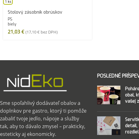
1 ks
Stolový zásobník obrúskov
PS
biely
21,03
€
(
17,10
€
bez DPH)
POSLEDNÉ PRÍSPE
Poháre
obal, 
vašej 
Sme spoľahlivý dodávateľ obalov a
doplnkov pre gastro, ktorý ti pomôže
zabaliť tvoje jedlo, nápoje a služby
Servít
detail,
tak, aby to dávalo zmysel – prakticky,
rozdiel
esteticky aj ekonomicky.