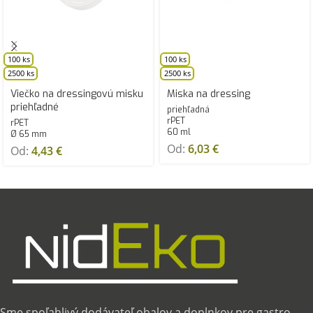
100 ks
100 ks
2500 ks
2500 ks
Viečko na dressingovú misku
Miska na dressing
priehľadné
priehľadná
rPET
rPET
60 ml
Ø 65 mm
Od:
6,03
€
Od:
4,43
€
Sme spoľahlivý dodávateľ obalov a doplnkov pre gastro,