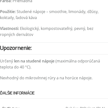
Farba:
Priehľadná
Použitie:
Studené nápoje – smoothie, limonády, džúsy,
koktaily, ľadová káva
Vlastnosti:
Ekologický, kompostovateľný, pevný, bez
ropných derivátov
Upozornenie:
Určený
len na studené nápoje
(maximálna odporúčaná
teplota do 40 °C).
Nevhodný do mikrovlnnej rúry a na horúce nápoje.
ĎALŠIE INFORMÁCIE