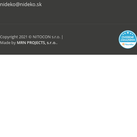
nideko@nideko.sk
Copyright 2021 © NITOCON s.r.o. |
Made by
MRN PROJECTS, s.r.o.
.