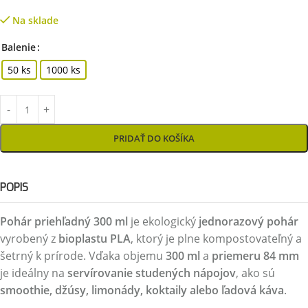
Na sklade
Balenie
50 ks
1000 ks
PRIDAŤ DO KOŠÍKA
POPIS
Pohár priehľadný 300 ml
je ekologický
jednorazový pohár
vyrobený z
bioplastu PLA
, ktorý je plne kompostovateľný a
šetrný k prírode. Vďaka objemu
300 ml
a
priemeru 84 mm
je ideálny na
servírovanie studených nápojov
, ako sú
smoothie, džúsy, limonády, koktaily alebo ľadová káva
.