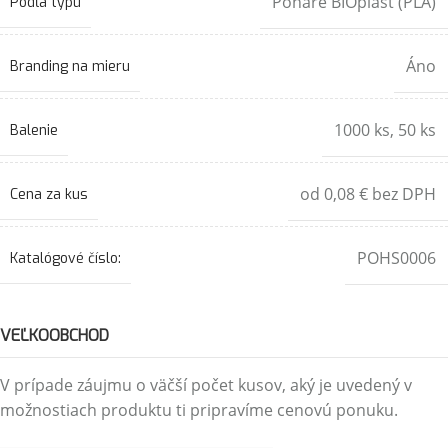
Poháre BIOplast (PLA)
Podľa typu
Áno
Branding na mieru
1000 ks
,
50 ks
Balenie
od 0,08 € bez DPH
Cena za kus
POHS0006
Katalógové číslo:
VEĽKOOBCHOD
V prípade záujmu o väčší počet kusov, aký je uvedený v
možnostiach produktu ti pripravíme cenovú ponuku.