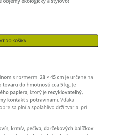
ké objemy ekologicky a štýlovo!
AŤ DO KOŠÍKA
 dnom
s rozmermi
28 × 45 cm
je určené na
o tovaru do hmotnosti cca 5 kg
. Je
vého papiera
, ktorý je
recyklovateľný,
my kontakt s potravinami
. Vďaka
obre sa plní a spoľahlivo drží tvar aj pri
ovín, krmív, pečiva, darčekových balíčkov