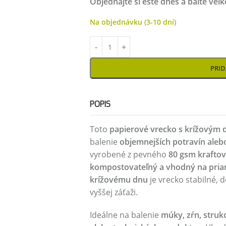
Objednajte si ešte dnes a balte veľ
Na objednávku (3-10 dní)
PRID
POPIS
Toto
papierové vrecko s krížovým
balenie
objemnejších potravín aleb
vyrobené z pevného
80 gsm krafto
kompostovateľný a vhodný na pria
krížovému dnu
je vrecko stabilné, d
vyššej záťaži.
Ideálne na balenie
múky, zŕn, struk