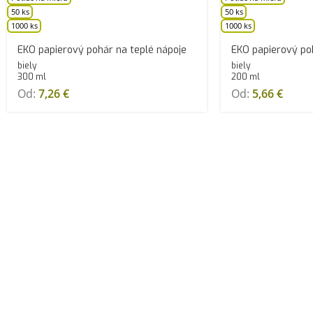
50 ks
50 ks
1000 ks
1000 ks
EKO papierový pohár na teplé nápoje
EKO papierový po
biely
biely
300 ml
200 ml
Od:
7,26
€
Od:
5,66
€