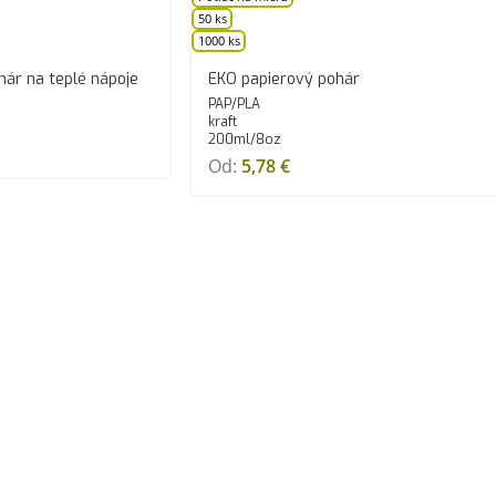
50 ks
1000 ks
hár na teplé nápoje
EKO papierový pohár
PAP/PLA
kraft
200ml/8oz
Od:
5,78
€