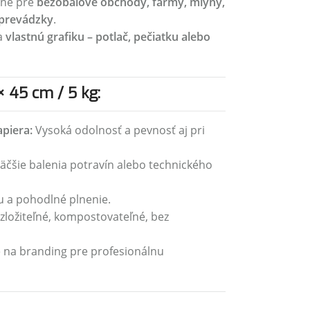
dné pre
bezobalové obchody, farmy, mlyny,
 prevádzky
.
na
vlastnú grafiku – potlač, pečiatku alebo
 45 cm / 5 kg:
piera:
Vysoká odolnosť a pevnosť aj pri
äčšie balenia potravín alebo technického
u a pohodlné plnenie.
zložiteľné, kompostovateľné, bez
 na branding pre profesionálnu