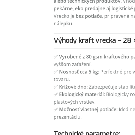
alebo technických produktov
. Vho
pekárne, eko predajne aj logistické
Vrecko je
bez potlače
, pripravené 
nálepku
.
Výhody kraft vrecka – 28 ×
✅
Vyrobené z 80 gsm kraftového pa
vyššom zaťažení.
✅
Nosnosť cca 5 kg:
Perfektné pre v
tovaru.
✅
Krížové dno:
Zabezpečuje stabilit
✅
Ekologický materiál:
Biologicky ro
plastových vrstiev.
✅
Možnosť vlastnej potlače:
Ideálne
prezentáciu.
Technické parametre: