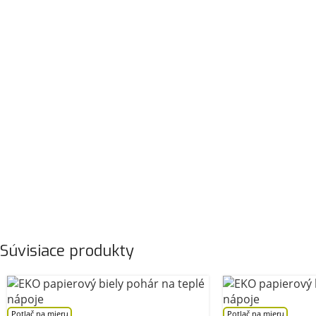
Súvisiace produkty
Potlač na mieru
Potlač na mieru