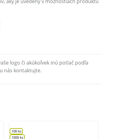
ov, aký je uvedený v možnostiach produktu
aše logo či akúkoľvek inú potlač podľa
u nás kontaktujte.
100 ks
1000 ks