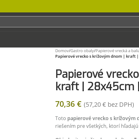
Domov
/
Gastro obaly
/
Papierové vrecká a bali
Papierové vrecko s krížovým dnom | kraft |
Papierové vrecko
kraft | 28x45cm 
70,36
€
(
57,20
€
bez DPH)
Toto
papierové vrecko s krížovým 
riešením pre všetkých, ktorí hľadaj