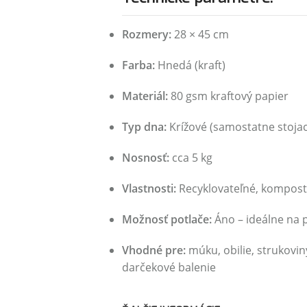
Rozmery:
28 × 45 cm
Farba:
Hnedá (kraft)
Materiál:
80 gsm kraftový papier
Typ dna:
Krížové (samostatne stoja
Nosnosť:
cca 5 kg
Vlastnosti:
Recyklovateľné, komposto
Možnosť potlače:
Áno – ideálne na p
Vhodné pre:
múku, obilie, strukoviny
darčekové balenie