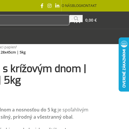
O NÁS
BLOG
KONTAKT
0,00
€
aci papier
/
 28x45cm | 5kg
 s krížovým dnom |
| 5kg
dnom a nosnosťou do 5 kg
je spoľahlivým
ú
silný, prírodný a všestranný obal
.