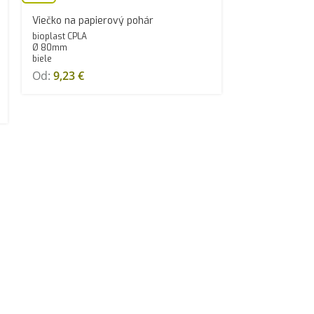
Viečko na papierový pohár
bioplast CPLA
Ø 80mm
biele
Od:
9,23
€
100 ks
2500 ks
Viečko na dre
priehľadné
rPET
Ø 65 mm
Od:
4,43
€