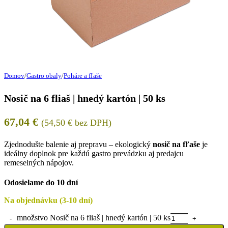
Domov
/
Gastro obaly
/
Poháre a fľaše
Nosič na 6 fliaš | hnedý kartón | 50 ks
67,04
€
(
54,50
€
bez DPH)
Zjednodušte balenie aj prepravu – ekologický
nosič na fľaše
je
ideálny doplnok pre každú gastro prevádzku aj predajcu
remeselných nápojov.
Odosielame do 10 dní
Na objednávku (3-10 dní)
množstvo Nosič na 6 fliaš | hnedý kartón | 50 ks