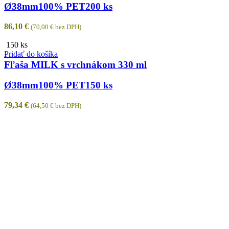
Ø38mm
100% PET
200 ks
86,10
€
(
70,00
€
bez DPH)
150 ks
Pridať do košíka
Fľaša MILK s vrchnákom 330 ml
Ø38mm
100% PET
150 ks
79,34
€
(
64,50
€
bez DPH)