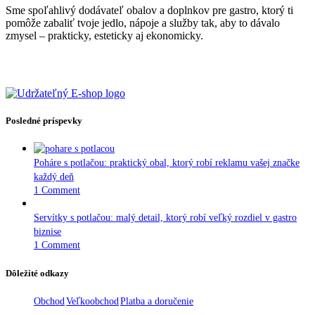
Sme spoľahlivý dodávateľ obalov a doplnkov pre gastro, ktorý ti
pomôže zabaliť tvoje jedlo, nápoje a služby tak, aby to dávalo
zmysel – prakticky, esteticky aj ekonomicky.
Posledné príspevky
Poháre s potlačou: praktický obal, ktorý robí reklamu vašej značke
každý deň
1 Comment
Servítky s potlačou: malý detail, ktorý robí veľký rozdiel v gastro
biznise
1 Comment
Dôležité odkazy
Obchod
Veľkoobchod
Platba a doručenie