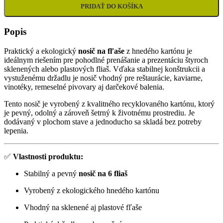
PRIDAŤ DO KOŠÍKA
Popis
Praktický a ekologický
nosič na fľaše
z hnedého kartónu je
ideálnym riešením pre pohodlné prenášanie a prezentáciu štyroch
sklenených alebo plastových fliaš. Vďaka stabilnej konštrukcii a
vystuženému držadlu je nosič vhodný pre reštaurácie, kaviarne,
vinotéky, remeselné pivovary aj darčekové balenia.
Tento nosič je vyrobený z kvalitného recyklovaného kartónu, ktorý
je pevný, odolný a zároveň šetrný k životnému prostrediu. Je
dodávaný v plochom stave a jednoducho sa skladá bez potreby
lepenia.
✅
Vlastnosti produktu:
Stabilný a pevný
nosič na 6 fliaš
Vyrobený z ekologického hnedého kartónu
Vhodný na sklenené aj plastové fľaše