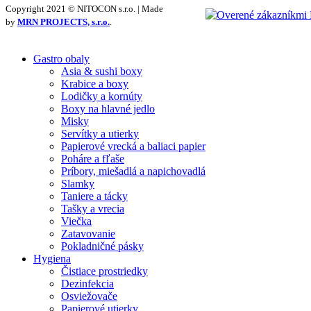
Copyright 2021 © NITOCON s.r.o. | Made
by
MRN PROJECTS, s.r.o.
.
Gastro obaly
Asia & sushi boxy
Krabice a boxy
Lodičky a kornúty
Boxy na hlavné jedlo
Misky
Servítky a utierky
Papierové vrecká a baliaci papier
Poháre a fľaše
Príbory, miešadlá a napichovadlá
Slamky
Taniere a tácky
Tašky a vrecia
Viečka
Zatavovanie
Pokladničné pásky
Hygiena
Čistiace prostriedky
Dezinfekcia
Osviežovače
Papierové utierky