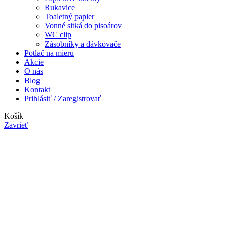
Rukavice
Toaletný papier
Vonné sitká do pisoárov
WC clip
Zásobníky a dávkovače
Potlač na mieru
Akcie
O nás
Blog
Kontakt
Prihlásiť / Zaregistrovať
Košík
Zavrieť