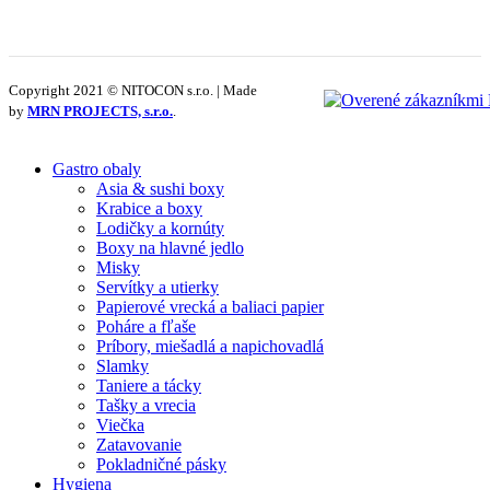
Copyright 2021 © NITOCON s.r.o. | Made
by
MRN PROJECTS, s.r.o.
.
Gastro obaly
Asia & sushi boxy
Krabice a boxy
Lodičky a kornúty
Boxy na hlavné jedlo
Misky
Servítky a utierky
Papierové vrecká a baliaci papier
Poháre a fľaše
Príbory, miešadlá a napichovadlá
Slamky
Taniere a tácky
Tašky a vrecia
Viečka
Zatavovanie
Pokladničné pásky
Hygiena