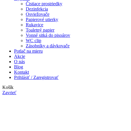
Čistiace prostriedky
Dezinfekcia
Osviežovače
Papierové utierky
Rukavice
Toaletný papier
Vonné sitká do pisoárov
WC clip
Zásobníky a dávkovače
Potlač na mieru
Akcie
O nás
Blog
Kontakt
Prihlásiť / Zaregistrovať
Košík
Zavrieť