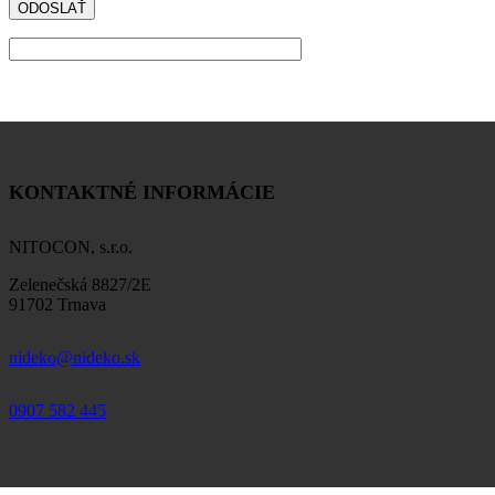
KONTAKTNÉ INFORMÁCIE
NITOCON, s.r.o.
Zelenečská 8827/2E
91702 Trnava
nideko@nideko.sk
0907 582 445