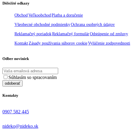
Dôležité odkazy
Obchod
Veľkoobchod
Platba a doručenie
Všeobecné obchodné podmienky
Ochrana osobných údajov
Reklamačný poriadok
Reklamačný formulár
Odstúpenie od zmluvy
Kontakt
Zásady používania súborov cookie
Vylúčenie zodpovednosti
Odber noviniek
Súhlasím so spracovaním
osobných údajov
Kontakty
0907 582 445
nideko@nideko.sk