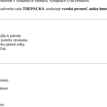
vystavenie v chladených vitrínach, výdajniach či na eventoch.
ovatívneho radu
THEPACK®
, poskytuje
vysokú pevnosť, nízku hmo
.
jšia k prírode.
 potreby otvárania.
lebo plnené rolky.
eľná.
trana)
enkom
iou