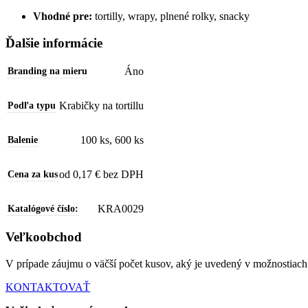
Vhodné pre:
tortilly, wrapy, plnené rolky, snacky
Ďalšie informácie
Áno
Branding na mieru
Krabičky na tortillu
Podľa typu
100 ks
,
600 ks
Balenie
od 0,17 € bez DPH
Cena za kus
KRA0029
Katalógové číslo:
Veľkoobchod
V prípade záujmu o väčší počet kusov, aký je uvedený v možnostiach
KONTAKTOVAŤ