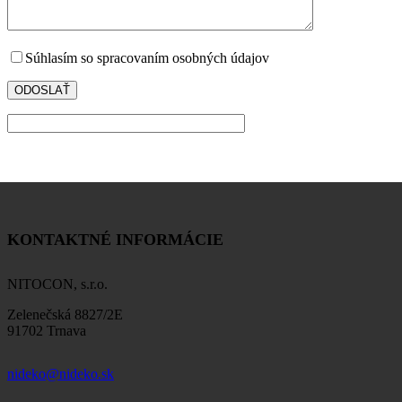
Súhlasím so spracovaním osobných údajov
KONTAKTNÉ INFORMÁCIE
NITOCON, s.r.o.
Zelenečská 8827/2E
91702 Trnava
nideko@nideko.sk