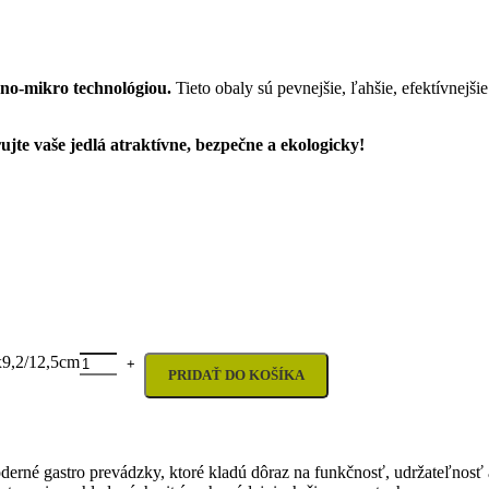
o-mikro technológiou.
Tieto obaly sú pevnejšie, ľahšie, efektívnejšie
jte vaše jedlá atraktívne, bezpečne a ekologicky!
x9,2/12,5cm
PRIDAŤ DO KOŠÍKA
derné gastro prevádzky, ktoré kladú dôraz na funkčnosť, udržateľnos