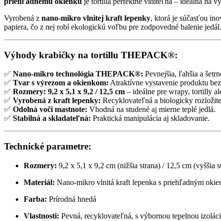
priehľadnému okienku
je tortilla perfektne viditeľná – ideálna na 
Vyrobená z
nano-mikro vlnitej kraft lepenky
, ktorá je súčasťou in
papiera, čo z nej robí ekologickú voľbu pre zodpovedné balenie jedál
Výhody krabičky na tortillu THEPACK®:
✅
Nano-mikro technológia THEPACK®:
Pevnejšia, ľahšia a šetrne
✅
Tvar s výrezom a okienkom:
Atraktívne vystavenie produktu bez
✅
Rozmery:
9,2 x 5,1 x 9,2 / 12,5 cm
– ideálne pre wrapy, tortilly a
✅
Vyrobená z kraft lepenky:
Recyklovateľná a biologicky rozložit
✅
Odolná voči mastnote:
Vhodná na studené aj mierne teplé jedlá.
✅
Stabilná a skladateľná:
Praktická manipulácia aj skladovanie.
Technické parametre:
Rozmery:
9,2 x 5,1 x 9,2 cm (nižšia strana) / 12,5 cm (vyššia s
Materiál:
Nano-mikro vlnitá kraft lepenka s priehľadným oki
Farba:
Prírodná hnedá
Vlastnosti:
Pevná, recyklovateľná, s výbornou tepelnou izolác