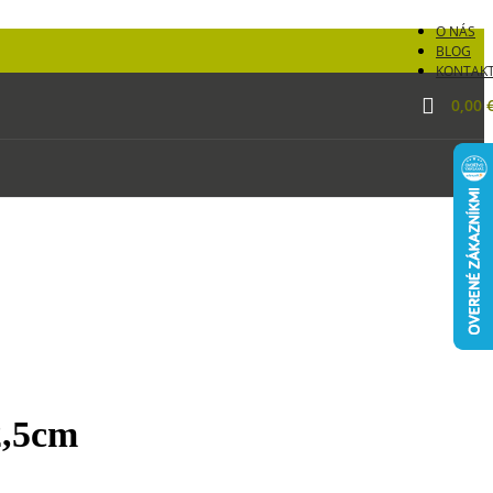
O NÁS
BLOG
KONTAK
0,00
2,5cm