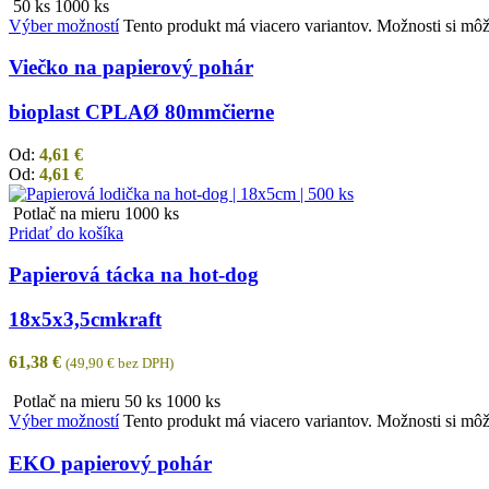
50 ks
1000 ks
Výber možností
Tento produkt má viacero variantov. Možnosti si môž
Viečko na papierový pohár
bioplast CPLA
Ø 80mm
čierne
Od:
4,61
€
Od:
4,61
€
Potlač na mieru
1000 ks
Pridať do košíka
Papierová tácka na hot-dog
18x5x3,5cm
kraft
61,38
€
(
49,90
€
bez DPH)
Potlač na mieru
50 ks
1000 ks
Výber možností
Tento produkt má viacero variantov. Možnosti si môž
EKO papierový pohár