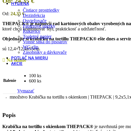
Od:
24,35
€
HYGIENA
Čistiace prostriedky
Od:
24,35
€
Dezinfekcia
Osviežovače
THEPACK® je najnovší rad kartónových obalov vyrobených nan
Papierové utierky
ktoré chcú kombinovať štýl, praktickosť a udržateľnosť.
Rukavice
Toaletný papier
Objednajte si krabičku na tortillu THEPACK® ešte dnes a servíru
Vonné sitká do pisoárov
WC clip
sú 12,4×12,4x55cm.
Zásobníky a dávkovače
POTLAČ NA MIERU
Na sklade
AKCIE
100 ks
Balenie
600 ks
Vymazať
množstvo Krabička na tortillu s okienkom | THEPACK | 9,2x5,1
Popis
Krabička na tortillu s okienkom THEPACK®
je navrhnutá pre mo