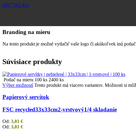
0907 582 445
Branding na mieru
Na tento produkt je možné vytlačiť vaše logo či akúkoľvek inú potla
Súvisiace produkty
Potlač na mieru
100 ks
2400 ks
Výber možností
Tento produkt má viacero variantov. Možnosti si môž
Papierový servítok
FSC recycled
33x33cm
2-vrstvový
1/4 skladanie
Od:
3,81
€
Od:
3,81
€