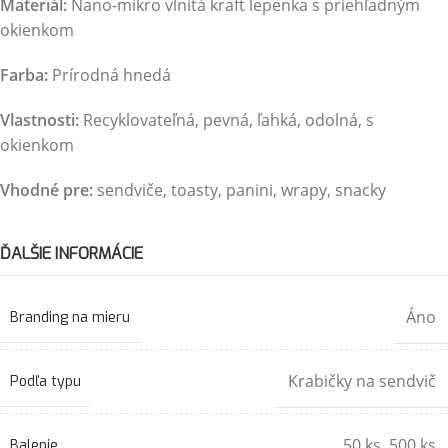
Materiál:
Nano-mikro vlnitá kraft lepenka s priehľadným
okienkom
Farba:
Prírodná hnedá
Vlastnosti:
Recyklovateľná, pevná, ľahká, odolná, s
okienkom
Vhodné pre:
sendviče, toasty, panini, wrapy, snacky
ĎALŠIE INFORMÁCIE
Áno
Branding na mieru
Krabičky na sendvič
Podľa typu
50 ks
,
500 ks
Balenie