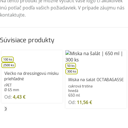
Na tento produkt je možné vytlačiť vaše logo či akúkoľvek
inú potlač podľa vašich požiadaviek. V prípade záujmu nás
kontaktujte.
Súvisiace produkty
100 ks
2500 ks
50 ks
300 ks
Viečko na dressingovú misku
priehľadné
Miska na šalát OCTABAGASSE
rPET
cukrová trstina
Ø 65 mm
hnedá
650 ml
Od:
4,43
€
Od:
11,56
€