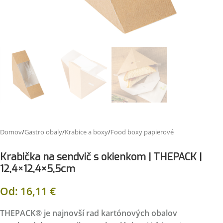
Domov
/
Gastro obaly
/
Krabice a boxy
/
Food boxy papierové
Krabička na sendvič s okienkom | THEPACK |
12,4×12,4×5,5cm
Od:
16,11
€
THEPACK® je najnovší rad kartónových obalov