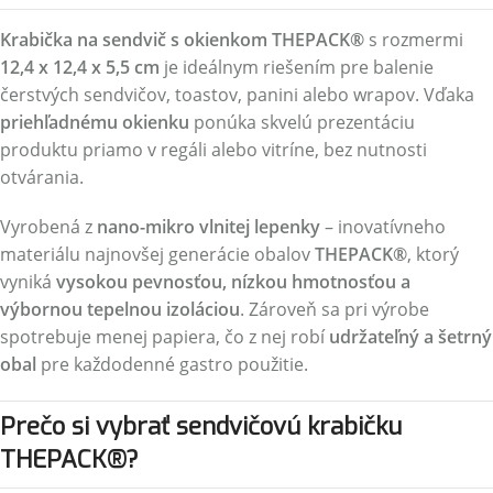
Krabička na sendvič s okienkom THEPACK®
s rozmermi
12,4 x 12,4 x 5,5 cm
je ideálnym riešením pre balenie
čerstvých sendvičov, toastov, panini alebo wrapov. Vďaka
priehľadnému okienku
ponúka skvelú prezentáciu
produktu priamo v regáli alebo vitríne, bez nutnosti
otvárania.
Vyrobená z
nano-mikro vlnitej lepenky
– inovatívneho
materiálu najnovšej generácie obalov
THEPACK®
, ktorý
vyniká
vysokou pevnosťou, nízkou hmotnosťou a
výbornou tepelnou izoláciou
. Zároveň sa pri výrobe
spotrebuje menej papiera, čo z nej robí
udržateľný a šetrný
obal
pre každodenné gastro použitie.
Prečo si vybrať sendvičovú krabičku
THEPACK®?