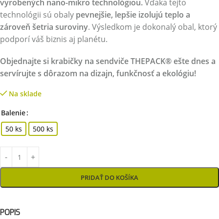
vyrobených nano-mikro technológiou.
Vďaka tejto
technológii sú obaly
pevnejšie, lepšie izolujú teplo a
zároveň šetria suroviny
. Výsledkom je dokonalý obal, ktorý
podporí váš biznis aj planétu.
Objednajte si krabičky na sendviče THEPACK® ešte dnes a
servírujte s dôrazom na dizajn, funkčnosť a ekológiu!
Na sklade
Balenie
50 ks
500 ks
PRIDAŤ DO KOŠÍKA
POPIS