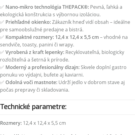
✅
Nano-mikro technológia THEPACK®:
Pevná, ľahká a
ekologická konštrukcia s výbornou izoláciou.
✅
Priehľadné okienko:
Zákazník hneď vidí obsah – ideálne
pre samoobslužné predajne a bistrá.
✅
Kompaktné rozmery:
12,4 x 12,4 x 5,5 cm
– vhodné na
sendviče, toasty, panini či wrapy.
✅
Vyrobená z kraft lepenky:
Recyklovateľná, biologicky
rozložiteľná a šetrná k prírode.
✅
Moderný a profesionálny dizajn:
Skvele doplní gastro
ponuku vo výdajni, bufete aj kaviarni.
✅
Odolná voči mastnote:
Udrží jedlo v dobrom stave aj
počas prepravy či skladovania.
Technické parametre:
Rozmery:
12,4 x 12,4 x 5,5 cm