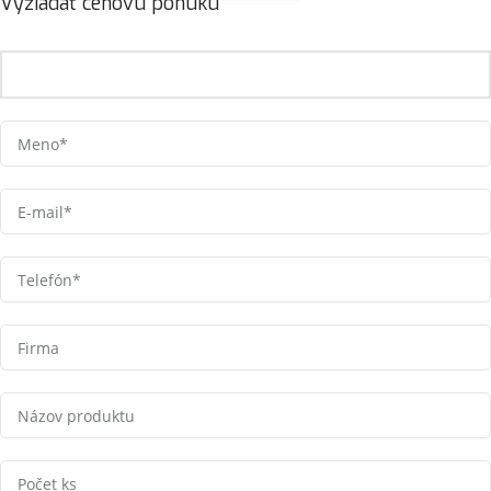
Vyžiadať cenovú ponuku