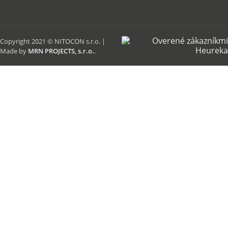
Copyright 2021 © NITOCON s.r.o. |
Made by
MRN PROJECTS, s.r.o.
.