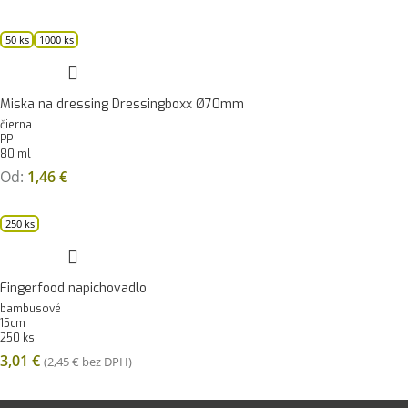
50 ks
1000 ks
Miska na dressing Dressingboxx Ø70mm
čierna
PP
80 ml
Od:
1,46
€
250 ks
Fingerfood napichovadlo
bambusové
15cm
250 ks
3,01
€
(
2,45
€
bez DPH)