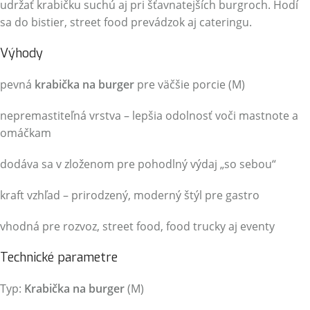
udržať krabičku suchú aj pri šťavnatejších burgroch. Hodí
sa do bistier, street food prevádzok aj cateringu.
Výhody
pevná
krabička na burger
pre väčšie porcie (M)
nepremastiteľná vrstva – lepšia odolnosť voči mastnote a
omáčkam
dodáva sa v zloženom pre pohodlný výdaj „so sebou“
kraft vzhľad – prirodzený, moderný štýl pre gastro
vhodná pre rozvoz, street food, food trucky aj eventy
Technické parametre
Typ:
Krabička na burger
(M)