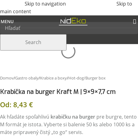
Skip to navigation
Skip to
main content
MENU
Search
Domov
/
Gastro obaly
/
Krabice a boxy
/
Hot-dog/Burger box
Krabička na burger Kraft M | 9×9×7,7 cm
Od:
8,43
€
Ak hľadáte spoľahlivú
krabičku na burger
pre burgre, tento
M formát je istota. Vyberte si balenie 50 ks alebo 1000 ks a
máte pripravený čistý „to go“ servis.