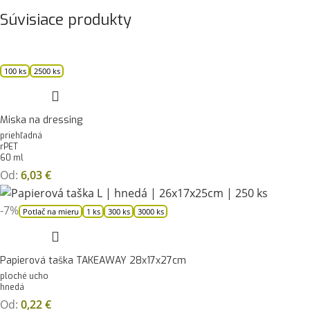
Súvisiace produkty
100 ks
2500 ks
Miska na dressing
priehľadná
rPET
60 ml
Od:
6,03
€
-7%
Potlač na mieru
1 ks
300 ks
3000 ks
Papierová taška TAKEAWAY 28x17x27cm
ploché ucho
hnedá
Od:
0,22
€