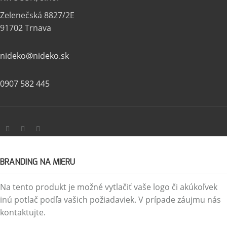
Zelenečská 8827/2E
91702 Trnava
nideko@nideko.sk
0907 582 445
BRANDING NA MIERU
Na tento produkt je možné vytlačiť vaše logo či akúkoľvek
inú potlač podľa vašich požiadaviek. V prípade záujmu nás
kontaktujte.