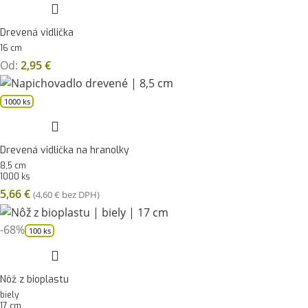
Drevená vidlička
16 cm
Od:
2,95
€
1000 ks
Drevená vidlička na hranolky
8,5 cm
1000 ks
5,66
€
(
4,60
€
bez DPH)
-68%
100 ks
Nôž z bioplastu
biely
17 cm