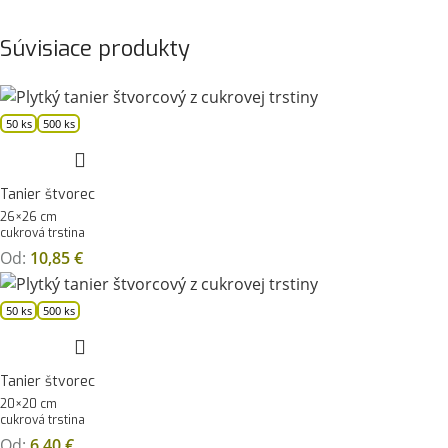
Súvisiace produkty
50 ks
500 ks
Tanier štvorec
26×26 cm
cukrová trstina
Od:
10,85
€
50 ks
500 ks
Tanier štvorec
20×20 cm
cukrová trstina
Od:
6,40
€