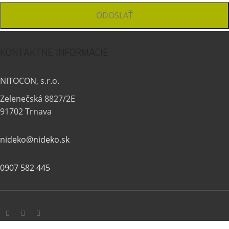
KONTAKTNÉ INFORMÁCIE
NITOCON, s.r.o.
Zelenečská 8827/2E
91702 Trnava
nideko@nideko.sk
0907 582 445