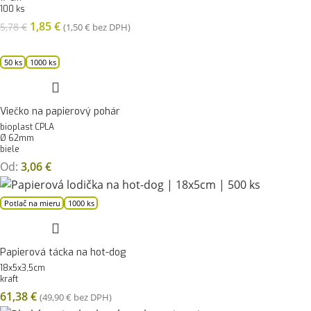
100 ks
1,85
€
5,78
€
(
1,50
€
bez DPH)
50 ks
1000 ks
Viečko na papierový pohár
bioplast CPLA
Ø 62mm
biele
Od:
3,06
€
Potlač na mieru
1000 ks
Papierová tácka na hot-dog
18x5x3,5cm
kraft
61,38
€
(
49,90
€
bez DPH)