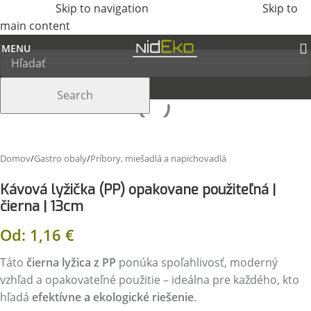
Skip to navigation
Skip to
main content
MENU
Search
Domov
/
Gastro obaly
/
Príbory, miešadlá a napichovadlá
Kávová lyžička (PP) opakovane použiteľná |
čierna | 13cm
Od:
1,16
€
Táto
čierna lyžica z PP
ponúka spoľahlivosť, moderný
vzhľad a opakovateľné použitie – ideálna pre každého, kto
hľadá
efektívne a ekologické riešenie
.