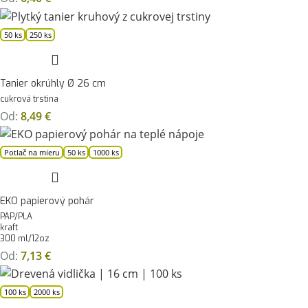
50 ks
250 ks
Tanier okrúhly Ø 26 cm
cukrová trstina
Od:
8,49
€
Potlač na mieru
50 ks
1000 ks
EKO papierový pohár
PAP/PLA
kraft
300 ml/12oz
Od:
7,13
€
100 ks
2000 ks