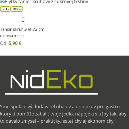
50 ks
300 ks
Tanier okrúhly Ø 22 cm
cukrová trstina
Od:
5,90
€
Sme spoľahlivý dodávateľ obalov a doplnkov pre gastro,
ktorý ti pomôže zabaliť tvoje jedlo, nápoje a služby tak, aby
to dávalo zmysel – prakticky, esteticky aj ekonomicky.