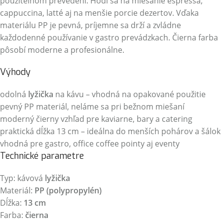
použiteľnom prevedení. Hodí sa na miešanie espressa,
cappuccina, latté aj na menšie porcie dezertov. Vďaka
materiálu PP je pevná, príjemne sa drží a zvládne
každodenné používanie v gastro prevádzkach. Čierna farba
pôsobí moderne a profesionálne.
Výhody
odolná
lyžička
na kávu – vhodná na opakované použitie
pevný PP materiál, neláme sa pri bežnom miešaní
moderný čierny vzhľad pre kaviarne, bary a catering
praktická dĺžka 13 cm – ideálna do menších pohárov a šálok
vhodná pre gastro, office coffee pointy aj eventy
Technické parametre
Typ: kávová
lyžička
Materiál:
PP (polypropylén)
Dĺžka:
13 cm
Farba:
čierna