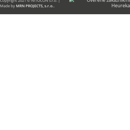
Copyright 2021 © NITOCON s.r.o. |
Made by
MRN PROJECTS, s.r.o.
.