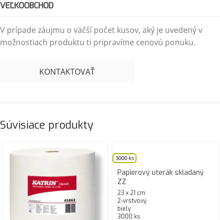
VEĽKOOBCHOD
V prípade záujmu o väčší počet kusov, aký je uvedený v
možnostiach produktu ti pripravíme cenovú ponuku.
KONTAKTOVAŤ
Súvisiace produkty
3000 ks
Papierový uterák skladaný
ZZ
23 x 21 cm
2-vrstvový
biely
3000 ks