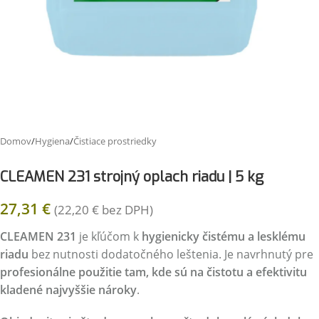
Domov
/
Hygiena
/
Čistiace prostriedky
CLEAMEN 231 strojný oplach riadu | 5 kg
27,31
€
(
22,20
€
bez DPH)
CLEAMEN 231
je kľúčom k
hygienicky čistému a lesklému
riadu
bez nutnosti dodatočného leštenia. Je navrhnutý pre
profesionálne použitie tam, kde sú na čistotu a efektivitu
kladené najvyššie nároky
.