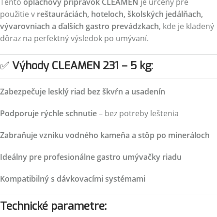
Tento
oplachový prípravok CLEAMEN
je určený pre
použitie v
reštauráciách, hoteloch, školských jedálňach,
vývarovniach a ďalších gastro prevádzkach
, kde je kladený
dôraz na perfektný výsledok po umývaní.
✅
Výhody CLEAMEN 231 – 5 kg:
Zabezpečuje lesklý riad bez škvŕn a usadenín
Podporuje rýchle schnutie
– bez potreby leštenia
Zabraňuje vzniku vodného kameňa a stôp po mineráloch
Ideálny pre profesionálne gastro umývačky riadu
Kompatibilný s dávkovacími systémami
Technické parametre: