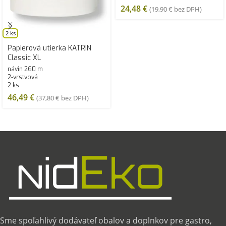
24,48
€
(
19,90
€
bez DPH)
2 ks
Papierová utierka KATRIN
Classic XL
návin 260 m
2-vrstvová
2 ks
46,49
€
(
37,80
€
bez DPH)
Sme spoľahlivý dodávateľ obalov a doplnkov pre gastro,