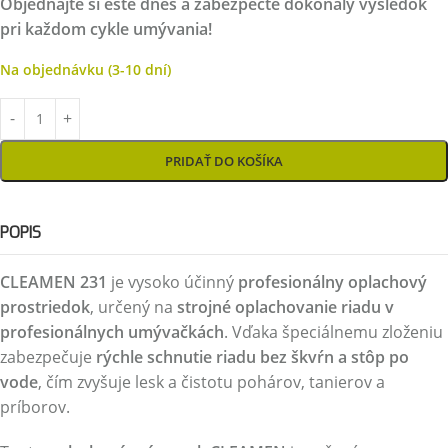
Objednajte si ešte dnes a zabezpečte dokonalý výsledok
pri každom cykle umývania!
Na objednávku (3-10 dní)
PRIDAŤ DO KOŠÍKA
POPIS
CLEAMEN 231
je vysoko účinný
profesionálny oplachový
prostriedok
, určený na
strojné oplachovanie riadu v
profesionálnych umývačkách
. Vďaka špeciálnemu zloženiu
zabezpečuje
rýchle schnutie riadu bez škvŕn a stôp po
vode
, čím zvyšuje lesk a čistotu pohárov, tanierov a
príborov.