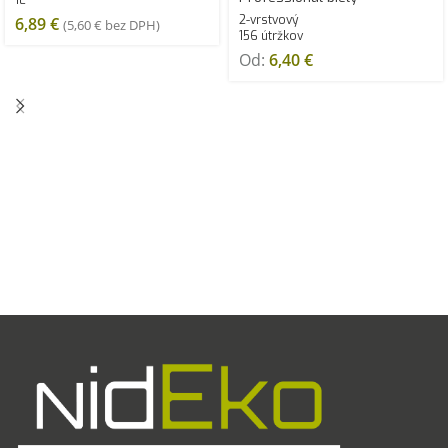
1L
2-vrstvový
6,89
€
(
5,60
€
bez DPH)
156 útržkov
Od:
6,40
€