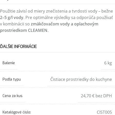
Použitie závisí od miery znečistenia a tvrdosti vody – bežne
2–5 g/l vody
. Pre optimálne výsledky sa odporúča používať
v kombinácii so
zmäkčovačom vody a oplachovým
prostriedkom CLEAMEN
.
ĎALŠIE INFORMÁCIE
6 kg
Balenie
Čistiace prostriedky do kuchyne
Podľa typu
24,70 € bez DPH
Cena za kus
CIST005
Katalógové číslo: