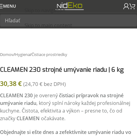
MENU
Skip to navigation
Skip to main content
Domov
/
Hygiena
/
Čistiace prostriedky
CLEAMEN 230 strojné umývanie riadu | 6 kg
30,38
€
(
24,70
€
bez DPH)
CLEAMEN 230
je overený
čistiaci prípravok na strojné
umývanie riadu
, ktorý splní nároky každej profesionálnej
kuchyne. Čistota, efektivita a výkon – presne to, čo od
značky
CLEAMEN
očakávate.
Objednajte si ešte dnes a zefektívnite umývanie riadu vo