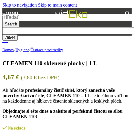
Skip to navigation
Skip to main content
MENU
Search
Domov
/
Hygiena
/
Čistiace prostriedky
CLEAMEN 110 sklenené plochy | 1 L
4,67
€
(
3,80
€
bez DPH)
Ak hľadáte
profesionálny čistič skiel, ktorý zanechá vaše
povrchy žiarivo čisté
,
CLEAMEN 110 – 1 L
je ideálnou voľbou
na každodenné aj hĺbkové čistenie sklenených a lesklých plôch.
Objednajte si ešte dnes a zaistite si perfektnú čistotu so silou
CLEAMEN 110!
Na sklade