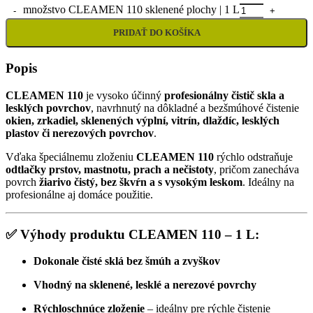
množstvo CLEAMEN 110 sklenené plochy | 1 L
PRIDAŤ DO KOŠÍKA
Popis
CLEAMEN 110
je vysoko účinný
profesionálny čistič skla a
lesklých povrchov
, navrhnutý na dôkladné a bezšmúhové čistenie
okien, zrkadiel, sklenených výplní, vitrín, dlaždíc, lesklých
plastov či nerezových povrchov
.
Vďaka špeciálnemu zloženiu
CLEAMEN 110
rýchlo odstraňuje
odtlačky prstov, mastnotu, prach a nečistoty
, pričom zanecháva
povrch
žiarivo čistý, bez škvŕn a s vysokým leskom
. Ideálny na
profesionálne aj domáce použitie.
✅
Výhody produktu CLEAMEN 110 – 1 L:
Dokonale čisté sklá bez šmúh a zvyškov
Vhodný na sklenené, lesklé a nerezové povrchy
Rýchloschnúce zloženie
– ideálny pre rýchle čistenie