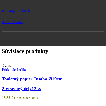
nideko@nideko.sk
0907 582 445
Súvisiace produkty
12 ks
Pridať do košíka
Toaletný papier Jumbo Ø19cm
2-vrstvový
biely
12ks
18,33
€
(
14,90
€
bez DPH)