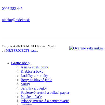
0907 582 445
nideko@nideko.sk
Copyright 2021 © NITOCON s.r.o. | Made
by
MRN PROJECTS, s.r.o.
.
Gastro obaly
Asia & sushi boxy
Krabice a boxy
Lodičky a kornúty
Boxy na hlavné jedlo
Misky
Servítky a utierky
Papierové vrecká a baliaci papier
Poháre a fľaše
Príbory, miešadlá a napichovadlá