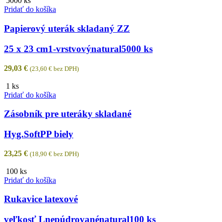
5000 ks
Pridať do košíka
Papierový uterák skladaný ZZ
25 x 23 cm
1-vrstvový
natural
5000 ks
29,03
€
(
23,60
€
bez DPH)
1 ks
Pridať do košíka
Zásobník pre uteráky skladané
Hyg.Soft
PP biely
23,25
€
(
18,90
€
bez DPH)
100 ks
Pridať do košíka
Rukavice latexové
veľkosť L
nepúdrované
natural
100 ks