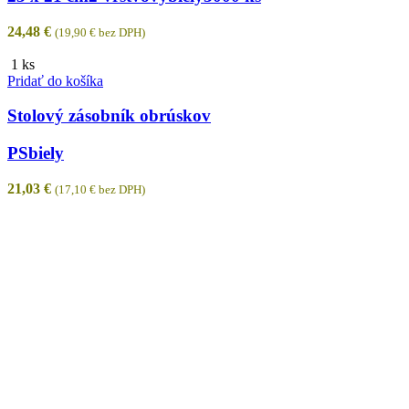
24,48
€
(
19,90
€
bez DPH)
1 ks
Pridať do košíka
Stolový zásobník obrúskov
PS
biely
21,03
€
(
17,10
€
bez DPH)