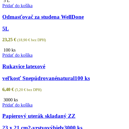
5 L
Pridať do košíka
Odmasťovač za studena WellDone
5L
23,25
€
(
18,90
€
bez DPH)
100 ks
Pridať do košíka
Rukavice latexové
veľkosť S
nepúdrované
natural
100 ks
6,40
€
(
5,20
€
bez DPH)
3000 ks
Pridať do košíka
Papierový uterák skladaný ZZ
23 x 21 cm
2-vrstvový
biely
3000 ks