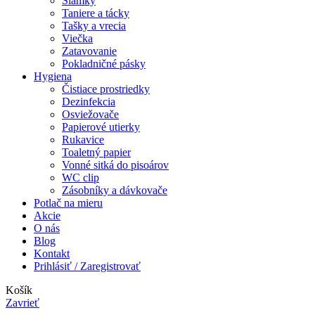
Slamky
Taniere a tácky
Tašky a vrecia
Viečka
Zatavovanie
Pokladničné pásky
Hygiena
Čistiace prostriedky
Dezinfekcia
Osviežovače
Papierové utierky
Rukavice
Toaletný papier
Vonné sitká do pisoárov
WC clip
Zásobníky a dávkovače
Potlač na mieru
Akcie
O nás
Blog
Kontakt
Prihlásiť / Zaregistrovať
Košík
Zavrieť