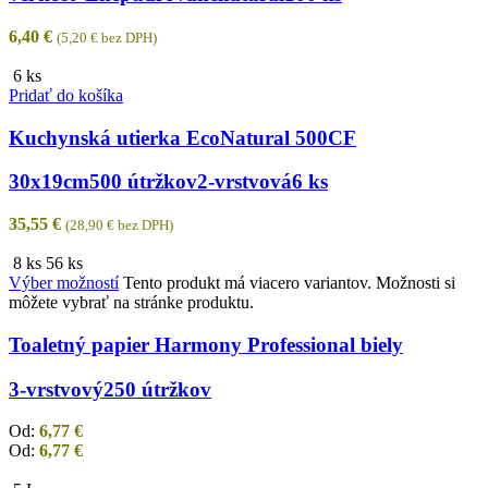
6,40
€
(
5,20
€
bez DPH)
6 ks
Pridať do košíka
Kuchynská utierka EcoNatural 500CF
30x19cm
500 útržkov
2-vrstvová
6 ks
35,55
€
(
28,90
€
bez DPH)
8 ks
56 ks
Výber možností
Tento produkt má viacero variantov. Možnosti si
môžete vybrať na stránke produktu.
Toaletný papier Harmony Professional biely
3-vrstvový
250 útržkov
Od:
6,77
€
Od:
6,77
€