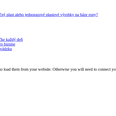
ľný plast alebo jednorazové plastové výrobky na báze ropy?
ačke každý deň
ro biznise
revádzku
to load them from your website. Otherwise you will need to connect yo