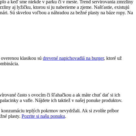
eplo a keď sme niekde v parku či v meste. Trend servírovania zmrzliny
ny aj lyžičku, ktorou si ju naberieme a zjeme. Našťastie, existujú
linári. Sú skvelou voľbou a náhradou za bežné plasty na báze ropy. Na
a overenou klasikou sú
drevené napichovadlá na burger
, ktoré už
ombinácia.
vírované často s ovocím či šľahačkou a ak máte chuť dať si ich
palacinky a vafle. Nájdete ich taktiež v našej ponuke produktov.
y konzumáciu teplých pokrmov nevydržali. Ak si zvolíte príbor
ežné plasty.
Pozrite si našu ponuku
.