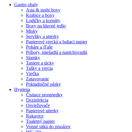
Gastro obaly
Asia & sushi boxy
Krabice a boxy
Lodičky a kornúty
Boxy na hlavné jedlo
Misky
Servítky a utierky
Papierové vrecká a baliaci papier
Poháre a fľaše
Príbory, miešadlá a napichovadlá
Slamky
Taniere a tácky
Tašky a vrecia
Viečka
Zatavovanie
Pokladničné pásky
Hygiena
Čistiace prostriedky
Dezinfekcia
Osviežovače
Papierové utierky
Rukavice
Toaletný papier
Vonné sitká do pisoárov
WC clip