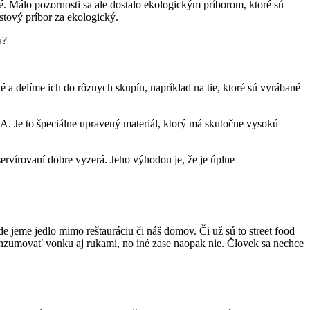
é. Málo pozornosti sa ale dostalo ekologickým príborom, ktoré sú
tový príbor za ekologický.
a?
né a delíme ich do rôznych skupín, napríklad na tie, ktoré sú vyrábané
LA. Je to špeciálne upravený materiál, ktorý má skutočne vysokú
servírovaní dobre vyzerá. Jeho výhodou je, že je úplne
de jeme jedlo mimo reštauráciu či náš domov. Či už sú to street food
skonzumovať vonku aj rukami, no iné zase naopak nie. Človek sa nechce