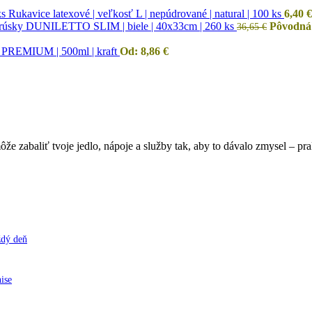
Rukavice latexové | veľkosť L | nepúdrované | natural | 100 ks
6,40
€
rúsky DUNILETTO SLIM | biele | 40x33cm | 260 ks
Pôvodná 
36,65
€
a PREMIUM | 500ml | kraft
Od:
8,86
€
e zabaliť tvoje jedlo, nápoje a služby tak, aby to dávalo zmysel – pra
ždý deň
nise