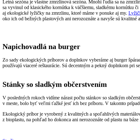
Letná sezóna je vlastne zmrzlinová sezóna. Mnohí ľudia sa na zmrzlin
sa vyvinul od klasického kornútka k väčšiemu, sladkému kornútku či 
aj ekologické lyžičky na zmrzlinu, ktoré máme v ponuke aj my.
Lyžič
oko ich od bežných plastových ani nerozoznáte a navyše sú kvalitné a
Napichovadlá na burger
Zo sady ekologických príborov a doplnkov vyberáme aj burger špárad
používajú viaceré reštaurácie. Sú decentným a pekný doplnkom pri ser
Stánky so sladkým občerstvením
V posledných rokoch vidíme nárast počtu stánkov so sladkým občerstve
v meste, bolo byť veľmi ťažké jesť ich bez príboru. V takomto prípa
Ekologický príbor je vyrobený z kvalitných a spoľahlivých materiálov
z bioplastu, na pohľad ho dokonca ani nerozoznáte od plastu na báze 