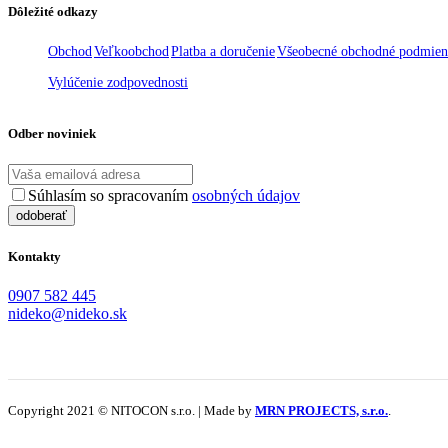
Dôležité odkazy
Obchod
Veľkoobchod
Platba a doručenie
Všeobecné obchodné podmie
Vylúčenie zodpovednosti
Odber noviniek
Súhlasím so spracovaním
osobných údajov
Kontakty
0907 582 445
nideko@nideko.sk
Copyright 2021 © NITOCON s.r.o. | Made by
MRN PROJECTS, s.r.o.
.