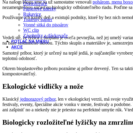
Na našom blogu sme sa už samostatne venovali
pohárom
,
menu box
Osviežovače
nezameniteľnou súčasťou biologicky odbúrateľného riadu. Poďme sa p
Papierové utierky
Rukavice
Používame ich každý deň a existujú podniky, ktoré by bez nich nemoh
Toaletný papier
Vonné sitká do pisoárov
WC clip
Zásobníky a dávkovače
Vedeli ste, že lyžica z bioplatu je oveľa pevnejšia, než jej umelý var
POTLAČ NA MIERU
na báze rastlinného škrobu. Týchto skupín a materiálov je, samozrejm
AKCIE
Samotný príbor, ktorý je určený na teplé jedlá, je najčastejšie vyro
teplotnú odolnosť.
Okrem bioplastového príboru poznáme aj príbor drevený. Ten sa taktiež
kompostovateľný.
Ekologické vidličky a nože
Klasický
jednorazový príbor
, len v ekologickej verzii, má svoje využ
festivaly, eventy, špeciálne akcie vonku v meste, festivaly a podobn
ani zašpiniť no a niekedy nie je priestor na perfektné umytie rúk. Vte
Biologicky rozložiteľné lyžičky na zmrzlin