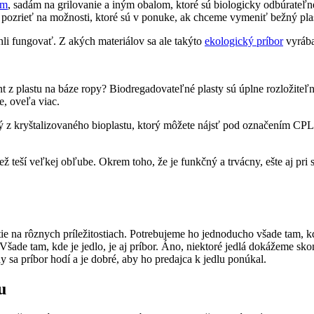
om
, sadám na grilovanie a iným obalom, ktoré sú biologicky odbúrateľn
ozrieť na možnosti, ktoré sú v ponuke, ak chceme vymeniť bežný plas
li fungovať. Z akých materiálov sa ale takýto
ekologický príbor
vyráb
iant z plastu na báze ropy? Biodregadovateľné plasty sú úplne rozložiteľ
e, oveľa viac.
bený z kryštalizovaného bioplastu, ktorý môžete nájsť pod označením CP
 teší veľkej obľube. Okrem toho, že je funkčný a trvácny, ešte aj pri 
itie na rôznych príležitostiach. Potrebujeme ho jednoducho všade tam, k
e. Všade tam, kde je jedlo, je aj príbor. Áno, niektoré jedlá dokážeme 
dy sa príbor hodí a je dobré, aby ho predajca k jedlu ponúkal.
u