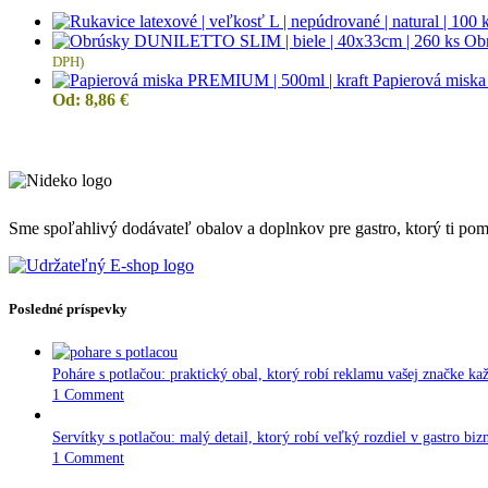
Ob
DPH)
Papierová misk
Od:
8,86
€
Sme spoľahlivý dodávateľ obalov a doplnkov pre gastro, ktorý ti pomôž
Posledné príspevky
Poháre s potlačou: praktický obal, ktorý robí reklamu vašej značke ka
1 Comment
Servítky s potlačou: malý detail, ktorý robí veľký rozdiel v gastro biz
1 Comment