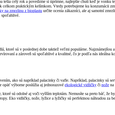
u tešia celý rok a povedzme si úprimne, najlepšie chutí keď je vonku t
k celkom praktickým kelímkom. Vtedy potrebujeme ku konzumácii zmrzli
ky na zmrzlinu z bioplastu
určite ocenia zákazníci, ale aj samotní zmrz
 spoľahlivé.
lá, ktoré sú v poslednej dobe taktiež veľmi populárne. Najznámejšou 
vírovaní a zároveň sú spoľahlivé a kvalitné, čo je podľa nás ideálna k
ním, ako sú napríklad palacinky či vafle. Napríklad, palacinky sú ser
de opäť výborne poslúžia aj jednorazové
ekologické vidličky
či
nože
na 
, ktoré sú odolné aj voči vyšším teplotám. Nemusíte sa preto báť, že b
ropy. Eko vidličky, nože, lyžice a lyžičky sú perfektnou náhradou za b