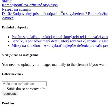
Staršie
Kam vyhodiť rozložiteľné bioplasty?
Naspäť na zoznam
Ďalšie
Zodpovedný prístup k odpadu. Čo si vyberieme? Bio rozložite
Zavrieť
Posledné príspevky
Poháre s potlačou: praktický obal, ktorý robí reklamu vašej zn
Servítky s potlačou: malý detail, ktorý robí veľký rozdiel v gast
Misky na zmrzlinu – Ako vybrať najlepšie riešenie pre vašu p
Sledujte nás na instagrame
You need to upload your images manually to the element if you want 
Odber noviniek
Súhlasím so spracovaním
osobných údajov
Produkty