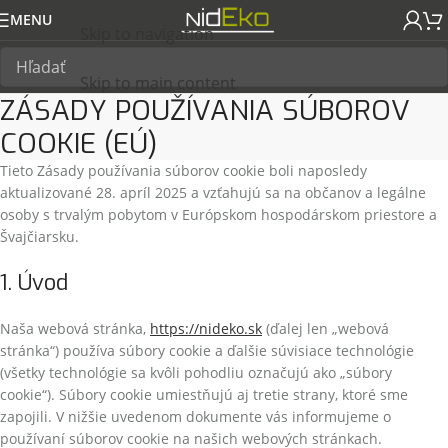
MENU
Skip to navigation
Skip to main content
ZÁSADY POUŽÍVANIA SÚBOROV
COOKIE (EÚ)
Tieto Zásady používania súborov cookie boli naposledy
aktualizované 28. apríl 2025 a vzťahujú sa na občanov a legálne
osoby s trvalým pobytom v Európskom hospodárskom priestore a
Švajčiarsku.
1. Úvod
Naša webová stránka,
https://nideko.sk
(ďalej len „webová
stránka“) používa súbory cookie a ďalšie súvisiace technológie
(všetky technológie sa kvôli pohodliu označujú ako „súbory
cookie“). Súbory cookie umiestňujú aj tretie strany, ktoré sme
zapojili. V nižšie uvedenom dokumente vás informujeme o
používaní súborov cookie na našich webových stránkach.