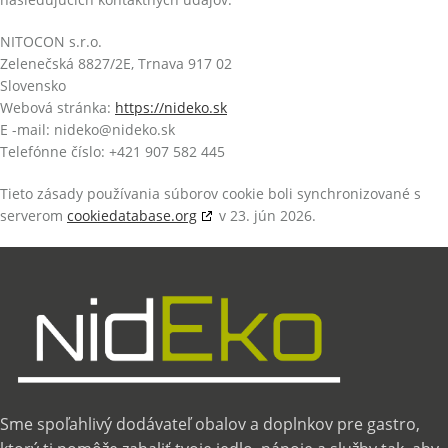
NITOCON s.r.o.
Zelenečská 8827/2E, Trnava 917 02
Slovensko
Webová stránka:
https://nideko.sk
E -mail:
nideko@
nideko.sk
Telefónne číslo: +421 907 582 445
Tieto zásady používania súborov cookie boli synchronizované s
serverom
cookiedatabase.org
v 23. jún 2026.
Sme spoľahlivý dodávateľ obalov a doplnkov pre gastro,