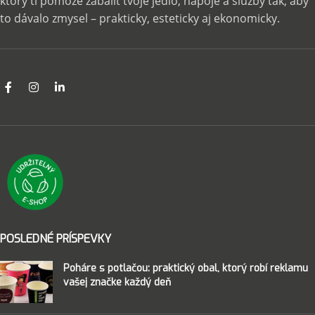
ktorý ti pomôže zabaliť tvoje jedlo, nápoje a služby tak, aby
to dávalo zmysel – prakticky, esteticky aj ekonomicky.
POSLEDNÉ PRÍSPEVKY
Poháre s potlačou: praktický obal, ktorý robí reklamu
vašej značke každý deň