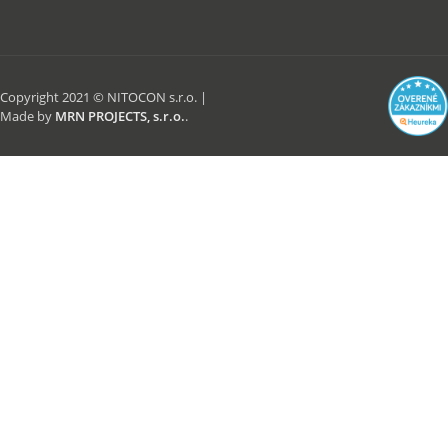
Copyright 2021 © NITOCON s.r.o. |
Made by
MRN PROJECTS, s.r.o.
.