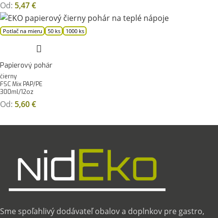
Od:
5,47
€
Potlač na mieru
50 ks
1000 ks
Papierový pohár
čierny
FSC Mix PAP/PE
300ml/12oz
Od:
5,60
€
Sme spoľahlivý dodávateľ obalov a doplnkov pre gastro,