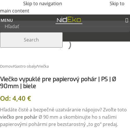
Skip to navigation
Skip to
main content
MENU
Search
Domov
/
Gastro obaly
/
Viečka
Viečko vypuklé pre papierový pohár | PS | Ø
90mm | biele
Od:
4,40
€
Hľadáte čisté a bezpečné uzatváranie nápojov? Zvoľte toto
viečko pre pohár
Ø 90 mm a skombinujte ho s našimi
papierovými pohármi pre bezstarostný „to go“ predaj.