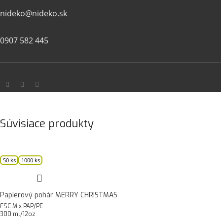
nideko@nideko.sk
0907 582 445
Súvisiace produkty
50 ks
1000 ks
Papierový pohár MERRY CHRISTMAS
FSC Mix PAP/PE
300 ml/12oz