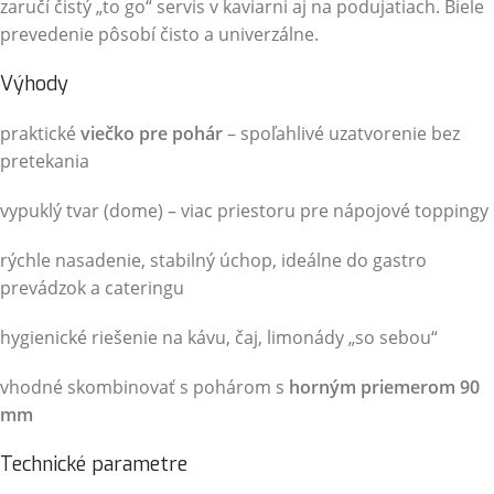
zaručí čistý „to go“ servis v kaviarni aj na podujatiach. Biele
prevedenie pôsobí čisto a univerzálne.
Výhody
praktické
viečko pre pohár
– spoľahlivé uzatvorenie bez
pretekania
vypuklý tvar (dome) – viac priestoru pre nápojové toppingy
rýchle nasadenie, stabilný úchop, ideálne do gastro
prevádzok a cateringu
hygienické riešenie na kávu, čaj, limonády „so sebou“
vhodné skombinovať s pohárom s
horným priemerom 90
mm
Technické parametre