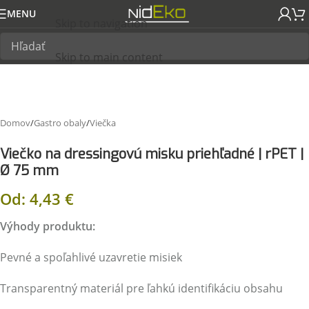
MENU
Skip to navigation
Skip to main content
Domov
/
Gastro obaly
/
Viečka
Viečko na dressingovú misku priehľadné | rPET |
Ø 75 mm
Od:
4,43
€
Výhody produktu:
Pevné a spoľahlivé uzavretie misiek
Transparentný materiál pre ľahkú identifikáciu obsahu