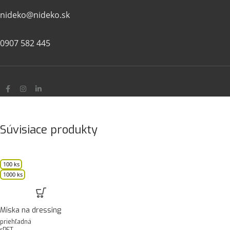
nideko@nideko.sk
0907 582 445
Súvisiace produkty
100 ks
1000 ks
Miska na dressing
priehľadná