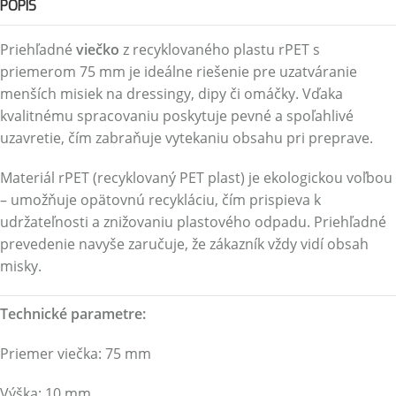
POPIS
Priehľadné
viečko
z recyklovaného plastu rPET s
priemerom 75 mm je ideálne riešenie pre uzatváranie
menších misiek na dressingy, dipy či omáčky. Vďaka
kvalitnému spracovaniu poskytuje pevné a spoľahlivé
uzavretie, čím zabraňuje vytekaniu obsahu pri preprave.
Materiál rPET (recyklovaný PET plast) je ekologickou voľbou
– umožňuje opätovnú recykláciu, čím prispieva k
udržateľnosti a znižovaniu plastového odpadu. Priehľadné
prevedenie navyše zaručuje, že zákazník vždy vidí obsah
misky.
Technické parametre:
Priemer viečka: 75 mm
Výška: 10 mm