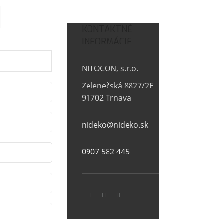
KONTAKTNÉ
INFORMÁCIE
NITOCON, s.r.o.
Zelenečská 8827/2E
91702 Trnava
nideko@nideko.sk
0907 582 445