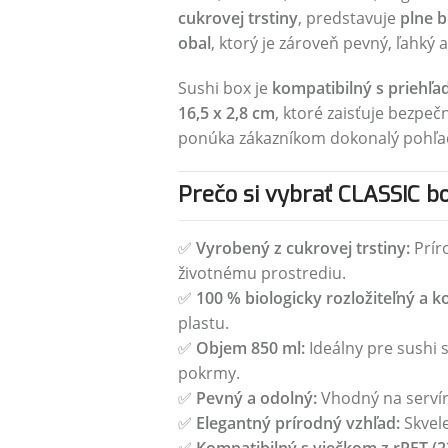
cukrovej trstiny
, predstavuje
plne b
obal
, ktorý je zároveň pevný, ľahký a 
Sushi box je
kompatibilný s priehľ
16,5 x 2,8 cm
, ktoré zaisťuje bezpeč
ponúka zákazníkom dokonalý pohľad 
Prečo si vybrať CLASSIC bo
✅
Vyrobený z cukrovej trstiny:
Príro
životnému prostrediu.
✅
100 % biologicky rozložiteľný a 
plastu.
✅
Objem 850 ml:
Ideálny pre sushi 
pokrmy.
✅
Pevný a odolný:
Vhodný na servíro
✅
Elegantný prírodný vzhľad:
Skvele