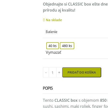
Objednajte si CLASSIC box ešte dn
prírodu aj kvalitu!
Na sklade
Balenie
40 ks
480 ks
Vymazať
PRIDAŤ DO KOŠÍKA
POPIS
Tento
CLASSIC box
s objemom
850
sushi, sashimi, maki roliek, finger f