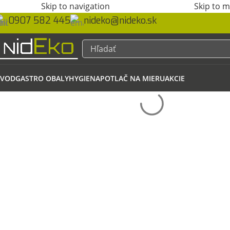
Skip to navigation
Skip to 
0907 582 445
nideko@nideko.sk
VOD
GASTRO OBALY
HYGIENA
POTLAČ NA MIERU
AKCIE