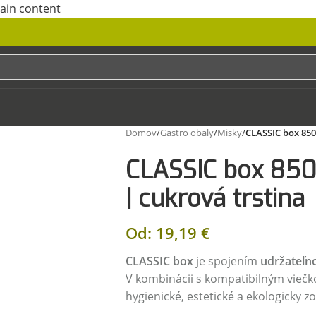
main content
Domov
/
Gastro obaly
/
Misky
/
CLASSIC box 850
CLASSIC box 850
| cukrová trstina
Od:
19,19
€
CLASSIC box
je spojením
udržateľno
V kombinácii s kompatibilným vieč
hygienické, estetické a ekologicky z