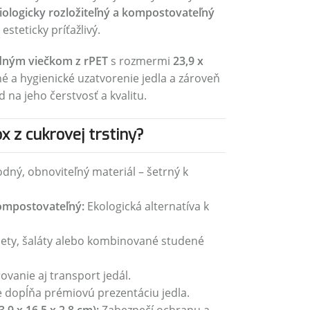
iologicky rozložiteľný a kompostovateľný
esteticky príťažlivý.
adným viečkom z rPET
s rozmermi
23,9 x
né a hygienické uzatvorenie jedla a zároveň
na jeho čerstvosť a kvalitu.
x z cukrovej trstiny?
dný, obnoviteľný materiál – šetrný k
kompostovateľný:
Ekologická alternatíva k
sety, šaláty alebo kombinované studené
vanie aj transport jedál.
 dopĺňa prémiovú prezentáciu jedla.