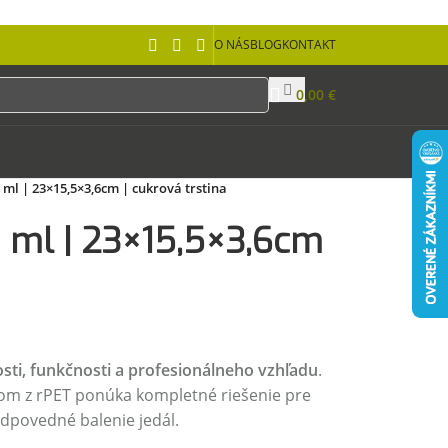
O NÁS
BLOG
KONTAKT
0,00
€
 ml | 23×15,5×3,6cm | cukrová trstina
 ml | 23×15,5×3,6cm
sti, funkčnosti a profesionálneho vzhľadu
.
kom z rPET ponúka kompletné riešenie pre
odpovedné balenie jedál.