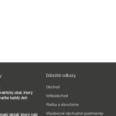
y
Dôležité odkazy
Obchod
raktický obal, ktorý
Veľkoobchod
značke každý deň
Platba a doručenie
Všeobecné obchodné podmienky
malý detail, ktorý robí