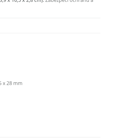
,9 x 16,5 x 2,8 cm):
Zabezpečí ochranu a
65 x 28 mm