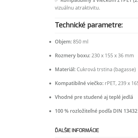
✅
Kompatibilný s viečkom z rPET (23
vizuálnu atraktivitu.
Technické parametre:
Objem:
850 ml
Rozmery boxu:
230 x 155 x 36 mm
Materiál:
Cukrová trstina (bagasse)
Kompatibilné viečko:
rPET, 239 x 1
Vhodné pre studené aj teplé jedlá
100 % rozložiteľné podľa DIN 13432
ĎALŠIE INFORMÁCIE