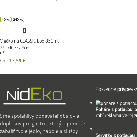
40 ks
240 ks
Viečko na CLASSIC box 850ml
23,9×16,5×2,8cm
rPET
Od:
17,59
€
Posledné príspevk
Poháre s potlačou: p
Sme spoľahlivý dodávateľ obalov a
robí reklamu vašej 
doplnkov pre gastro, ktorý ti pomôže
zabaliť tvoje jedlo, nápoje a služby
Servítky s potlačou: 