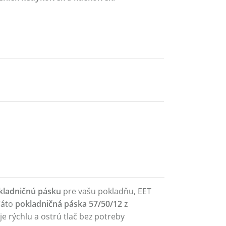
kladničnú pásku
pre vašu pokladňu, EET
Táto
pokladničná páska 57/50/12
z
e rýchlu a ostrú tlač bez potreby