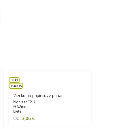
50 ks
1000 ks
Viečko na papierový pohár
bioplast CPLA
Ø 62mm
biele
Od:
3,06
€