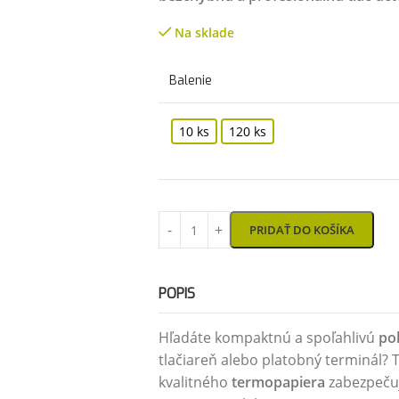
Na sklade
Balenie
10 ks
120 ks
PRIDAŤ DO KOŠÍKA
POPIS
Hľadáte kompaktnú a spoľahlivú
po
tlačiareň alebo platobný terminál? 
kvalitného
termopapiera
zabezpečuj