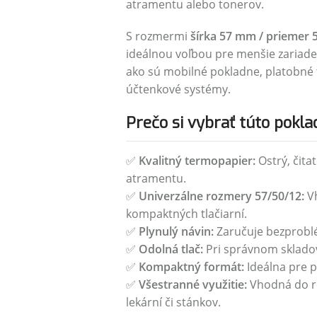
atramentu alebo tonerov.
S rozmermi
šírka 57 mm / priemer 
ideálnou voľbou pre menšie zariade
ako sú mobilné pokladne, platobné t
účtenkové systémy.
Prečo si vybrať túto pokl
✅
Kvalitný termopapier:
Ostrý, čitat
atramentu.
✅
Univerzálne rozmery 57/50/12:
Vh
kompaktných tlačiarní.
✅
Plynulý návin:
Zaručuje bezproblé
✅
Odolná tlač:
Pri správnom skladov
✅
Kompaktný formát:
Ideálna pre 
✅
Všestranné využitie:
Vhodná do reš
lekární či stánkov.