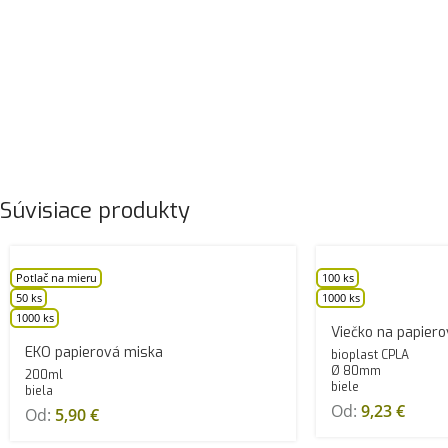
Súvisiace produkty
Potlač na mieru
100 ks
50 ks
1000 ks
1000 ks
Viečko na papier
EKO papierová miska
bioplast CPLA
Ø 80mm
200ml
biele
biela
Od:
9,23
€
Od:
5,90
€