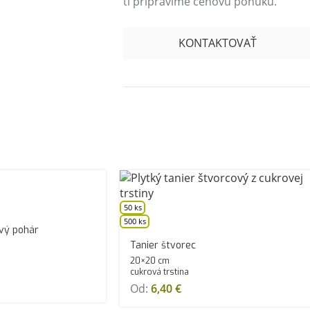
ti pripravíme cenovú ponuku.
KONTAKTOVAŤ
50 ks
500 ks
ový pohár
Tanier štvorec
20×20 cm
cukrová trstina
Od:
6,40
€