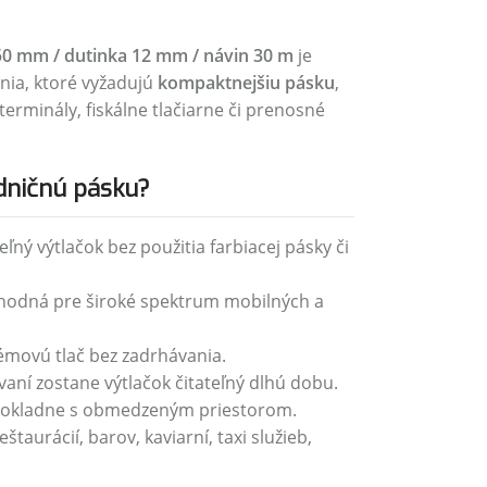
50 mm / dutinka 12 mm / návin 30 m
je
nia, ktoré vyžadujú
kompaktnejšiu pásku
,
erminály, fiskálne tlačiarne či prenosné
adničnú pásku?
eľný výtlačok bez použitia farbiacej pásky či
odná pre široké spektrum mobilných a
movú tlač bez zadrhávania.
aní zostane výtlačok čitateľný dlhú dobu.
pokladne s obmedzeným priestorom.
taurácií, barov, kaviarní, taxi služieb,