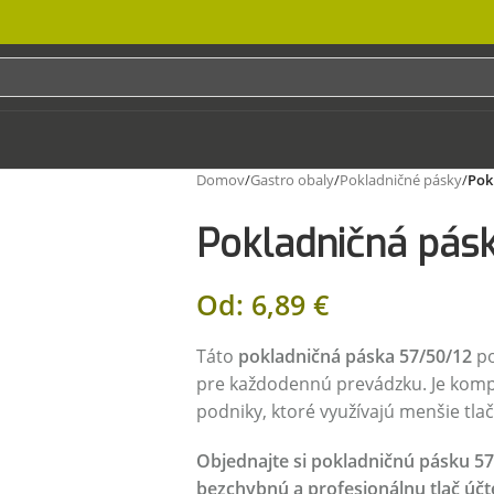
Domov
/
Gastro obaly
/
Pokladničné pásky
/
Pok
Pokladničná pásk
Od:
6,89
€
Táto
pokladničná páska 57/50/12
po
pre každodennú prevádzku. Je kompa
podniky, ktoré využívajú menšie tla
Objednajte si pokladničnú pásku 57
bezchybnú a profesionálnu tlač účt