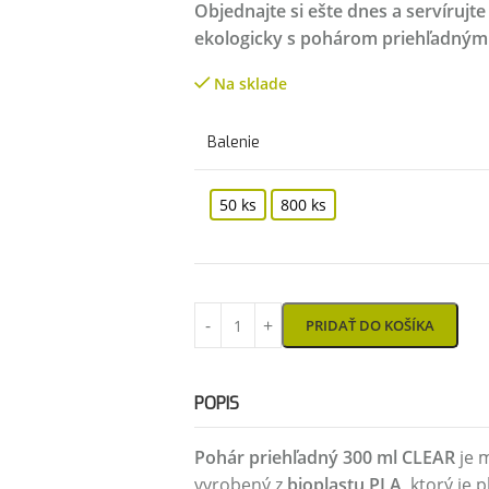
Objednajte si ešte dnes a servírujt
ekologicky s pohárom priehľadným 
Na sklade
Balenie
50 ks
800 ks
PRIDAŤ DO KOŠÍKA
POPIS
Pohár priehľadný 300 ml CLEAR
je 
vyrobený z
bioplastu PLA
, ktorý je