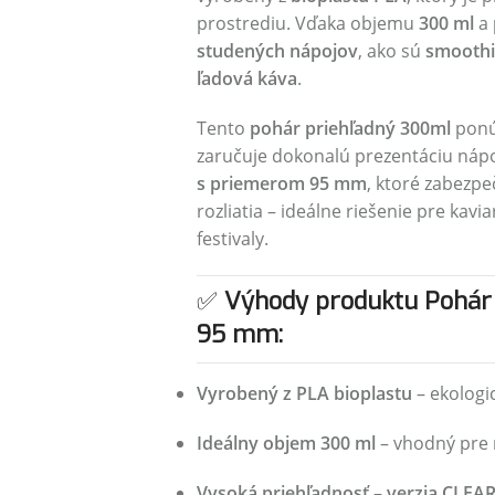
prostrediu. Vďaka objemu
300 ml
a
studených nápojov
, ako sú
smoothie
ľadová káva
.
Tento
pohár priehľadný 300ml
pon
zaručuje dokonalú prezentáciu nápo
s priemerom 95 mm
, ktoré zabezp
rozliatia – ideálne riešenie pre kavi
festivaly.
✅
Výhody produktu Pohár
95 mm:
Vyrobený z PLA bioplastu
– ekologi
Ideálny objem 300 ml
– vhodný pre 
Vysoká priehľadnosť – verzia CLEA