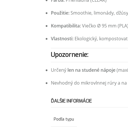
Farba:
Priehľadná (CLEAR)
Použitie:
Smoothie, limonády, džúsy,
Kompatibilita:
Viečko Ø 95 mm (PLA
Vlastnosti:
Ekologický, kompostovate
Upozornenie:
Určený
len na studené nápoje
(maxi
Nevhodný do mikrovlnnej rúry a na
ĎALŠIE INFORMÁCIE
Podľa typu