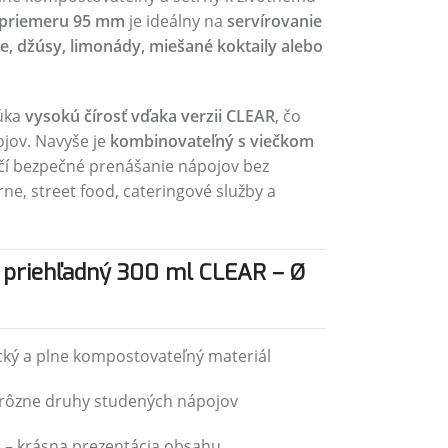
priemeru 95 mm
je ideálny na
servírovanie
, džúsy, limonády, miešané koktaily alebo
úka
vysokú čírosť vďaka verzii CLEAR
, čo
jov. Navyše je
kombinovateľný s viečkom
ečí bezpečné prenášanie nápojov bez
arne, street food, cateringové služby a
 priehľadný 300 ml CLEAR – Ø
cký a plne kompostovateľný materiál
rôzne druhy studených nápojov
R
– krásna prezentácia obsahu