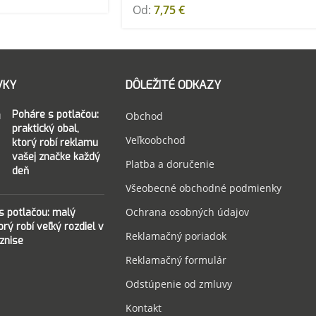
Od:
7,75
€
VKY
DÔLEŽITÉ ODKAZY
Poháre s potlačou:
Obchod
praktický obal,
Veľkoobchod
ktorý robí reklamu
vašej značke každý
Platba a doručenie
deň
Všeobecné obchodné podmienky
Ochrana osobných údajov
 s potlačou: malý
torý robí veľký rozdiel v
Reklamačný poriadok
znise
Reklamačný formulár
Odstúpenie od zmluvy
Kontakt