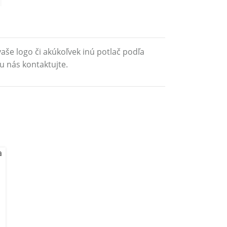
aše logo či akúkoľvek inú potlač podľa
u nás kontaktujte.