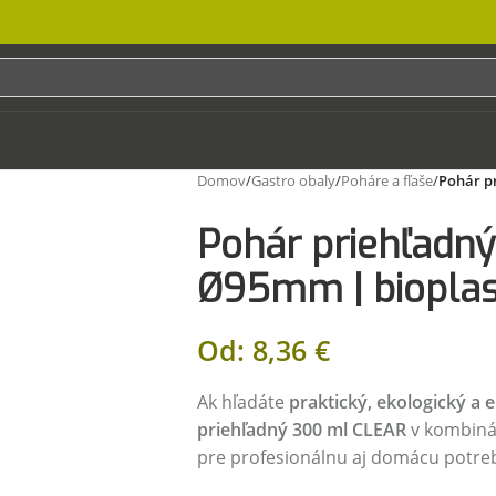
Domov
/
Gastro obaly
/
Poháre a fľaše
/
Pohár p
Pohár priehľadn
Ø95mm | bioplas
Od:
8,36
€
Ak hľadáte
praktický, ekologický a
priehľadný 300 ml CLEAR
v kombinác
pre profesionálnu aj domácu potre