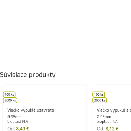
Súvisiace produkty
100 ks
100 ks
2000 ks
2000 ks
Viečko vypuklé uzavreté
Viečko vypuklé s
Ø 95mm
Ø 95mm
bioplast PLA
bioplast PLA
Od:
8,49
€
Od:
8,12
€