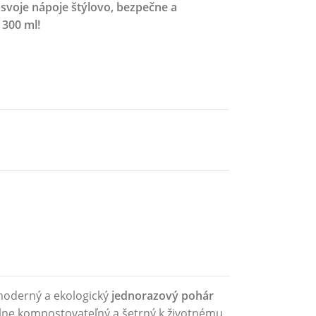
e svoje nápoje štýlovo, bezpečne a
300 ml!
moderný a ekologický
jednorazový pohár
 plne kompostovateľný a šetrný k životnému