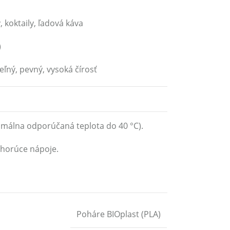
 koktaily, ľadová káva
)
ľný, pevný, vysoká čírosť
málna odporúčaná teplota do 40 °C).
 horúce nápoje.
Poháre BIOplast (PLA)