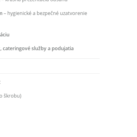
m
– hygienické a bezpečné uzatvorenie
áciu
y, cateringové služby a podujatia
R
o škrobu)