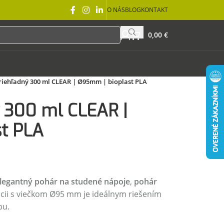
O NÁS
BLOG
KONTAKT
0,00
€
riehľadný 300 ml CLEAR | Ø95mm | bioplast PLA
ý 300 ml CLEAR |
t PLA
 elegantný pohár na studené nápoje
,
pohár
ii s viečkom Ø95 mm je ideálnym riešením
bu.