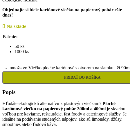
Objednajte si biele kartónové viečko na papierový pohár ešte
dnes!
Na sklade
Balenie
50 ks
1000 ks
množstvo Viečko ploché kartónové s otvorom na slamku | Ø 90mm
PRIDAŤ DO KOŠÍKA
Popis
Hľadáte ekologickú alternatívu k plastovým viečkam?
Ploché
kartónové viečko na papierový pohár
300ml a 400ml
je skvelou
voľbou pre kaviarne, reštaurácie, fast foody a cateringové služby. Je
ideálne na podávanie studených nápojov, ako sú limonády, džúsy,
smoothies alebo ľadová káva.