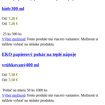
biely
300 ml
Od:
7,26
€
Od:
7,26
€
25 ks
500 ks
Výber možností
Tento produkt má viacero variantov. Možnosti si
môžete vybrať na stránke produktu.
EKO papierový pohár na teplé nápoje
vrúbkovaný
400 ml
Od:
7,50
€
Od:
7,50
€
Potlač na mieru
50 ks
1000 ks
Výber možností
Tento produkt má viacero variantov. Možnosti si
môžete vybrať na stránke produktu.