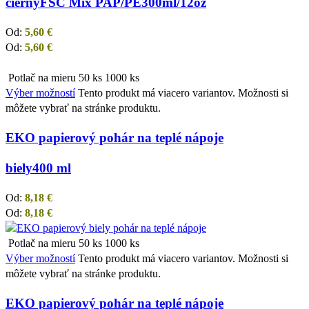
čierny
FSC Mix PAP/PE
300ml/12oz
Od:
5,60
€
Od:
5,60
€
Potlač na mieru
50 ks
1000 ks
Výber možností
Tento produkt má viacero variantov. Možnosti si
môžete vybrať na stránke produktu.
EKO papierový pohár na teplé nápoje
biely
400 ml
Od:
8,18
€
Od:
8,18
€
Potlač na mieru
50 ks
1000 ks
Výber možností
Tento produkt má viacero variantov. Možnosti si
môžete vybrať na stránke produktu.
EKO papierový pohár na teplé nápoje