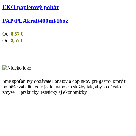
EKO papierový pohár
PAP/PLA
kraft
400ml/16oz
Od:
8,57
€
Od:
8,57
€
Sme spoľahlivý dodávateľ obalov a doplnkov pre gastro, ktorý ti
pomôže zabaliť tvoje jedlo, nápoje a služby tak, aby to dávalo
zmysel – prakticky, esteticky aj ekonomicky.