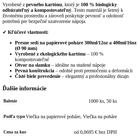
Vyrobené z
pevného kartónu
, ktorý je
100 % biologicky
odbúrateľný a kompostovateľný
. Tento materiál je šetrný k
životnému prostrediu a zároveň poskytuje pevnosť a odolnosť
potrebnú pre bezpečné uzatvorenie nápoja.
✔
Kľúčové vlastnosti:
Presne sedí na papierové poháre 300ml/12oz a 400ml/16oz
(Ø 90 mm)
Vyrobené z ekologického kartónu
– 100 %
kompostovateľné
Otvor na slamku
– ideálne na studené nápoje
Pevná konštrukcia
– odolné proti premočeniu a deformácii
Čisté biele prevedenie
– elegantný a profesionálny dizajn
Ďalšie informácie
1000 ks
,
50 ks
Balenie
Viečka na papierové poháre
,
Viečka na poháre
Podľa typu
od 0,0695 € bez DPH
Cena za kus