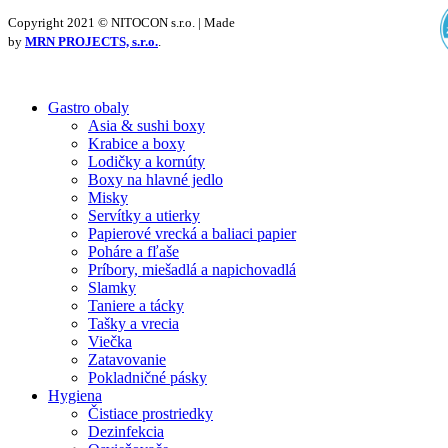
Copyright 2021 © NITOCON s.r.o. | Made
by
MRN PROJECTS, s.r.o.
.
Gastro obaly
Asia & sushi boxy
Krabice a boxy
Lodičky a kornúty
Boxy na hlavné jedlo
Misky
Servítky a utierky
Papierové vrecká a baliaci papier
Poháre a fľaše
Príbory, miešadlá a napichovadlá
Slamky
Taniere a tácky
Tašky a vrecia
Viečka
Zatavovanie
Pokladničné pásky
Hygiena
Čistiace prostriedky
Dezinfekcia