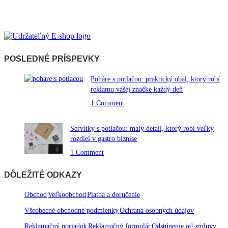
POSLEDNÉ PRÍSPEVKY
Poháre s potlačou: praktický obal, ktorý robí
reklamu vašej značke každý deň
1 Comment
Servítky s potlačou: malý detail, ktorý robí veľký
rozdiel v gastro biznise
1 Comment
DÔLEŽITÉ ODKAZY
Obchod
Veľkoobchod
Platba a doručenie
Všeobecné obchodné podmienky
Ochrana osobných údajov
Reklamačný poriadok
Reklamačný formulár
Odstúpenie od zmluvy