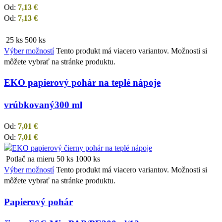
Od:
7,13
€
Od:
7,13
€
25 ks
500 ks
Výber možností
Tento produkt má viacero variantov. Možnosti si
môžete vybrať na stránke produktu.
EKO papierový pohár na teplé nápoje
vrúbkovaný
300 ml
Od:
7,01
€
Od:
7,01
€
Potlač na mieru
50 ks
1000 ks
Výber možností
Tento produkt má viacero variantov. Možnosti si
môžete vybrať na stránke produktu.
Papierový pohár