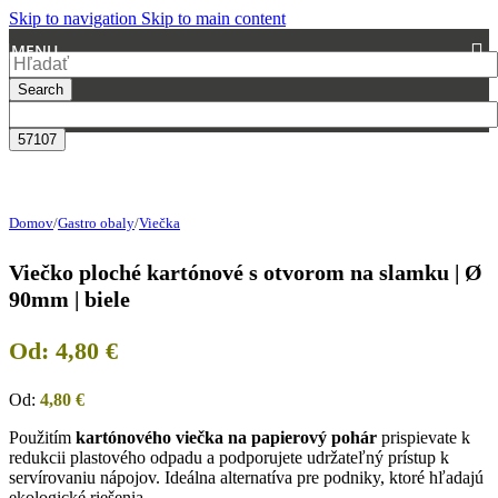
Skip to navigation
Skip to main content
MENU
Search
Domov
/
Gastro obaly
/
Viečka
Viečko ploché kartónové s otvorom na slamku | Ø
90mm | biele
Od:
4,80
€
Od:
4,80
€
Použitím
kartónového viečka na papierový pohár
prispievate k
redukcii plastového odpadu a podporujete udržateľný prístup k
servírovaniu nápojov. Ideálna alternatíva pre podniky, ktoré hľadajú
ekologické riešenia.