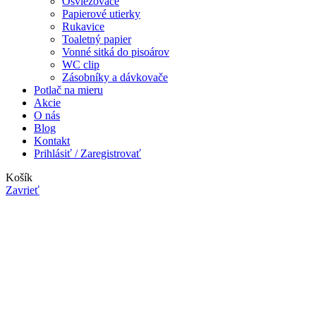
Osviežovače
Papierové utierky
Rukavice
Toaletný papier
Vonné sitká do pisoárov
WC clip
Zásobníky a dávkovače
Potlač na mieru
Akcie
O nás
Blog
Kontakt
Prihlásiť / Zaregistrovať
Košík
Zavrieť