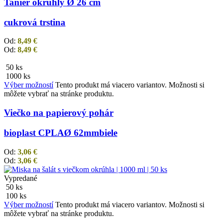
Tanier okrúhly Ø 26 cm
cukrová trstina
Od:
8,49
€
Od:
8,49
€
50 ks
1000 ks
Výber možností
Tento produkt má viacero variantov. Možnosti si
môžete vybrať na stránke produktu.
Viečko na papierový pohár
bioplast CPLA
Ø 62mm
biele
Od:
3,06
€
Od:
3,06
€
Vypredané
50 ks
100 ks
Výber možností
Tento produkt má viacero variantov. Možnosti si
môžete vybrať na stránke produktu.