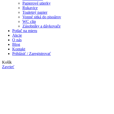
Papierové utierky
Rukavice
Toaletný papier
Vonné sitká do pisoárov
WC clip
Zásobníky a dávkovače
Potlač na mieru
Akcie
O nás
Blog
Kontakt
Prihlásiť / Zaregistrovať
Košík
Zavrieť