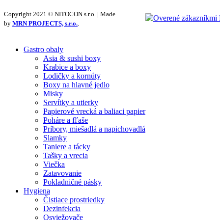
Copyright 2021 © NITOCON s.r.o. | Made
by
MRN PROJECTS, s.r.o.
.
Gastro obaly
Asia & sushi boxy
Krabice a boxy
Lodičky a kornúty
Boxy na hlavné jedlo
Misky
Servítky a utierky
Papierové vrecká a baliaci papier
Poháre a fľaše
Príbory, miešadlá a napichovadlá
Slamky
Taniere a tácky
Tašky a vrecia
Viečka
Zatavovanie
Pokladničné pásky
Hygiena
Čistiace prostriedky
Dezinfekcia
Osviežovače