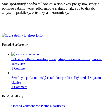
Sme spoľahlivý dodávateľ obalov a doplnkov pre gastro, ktorý ti
pomôže zabaliť tvoje jedlo, nápoje a služby tak, aby to dávalo
zmysel – prakticky, esteticky aj ekonomicky.
Posledné príspevky
Poháre s potlačou: praktický obal, ktorý robí reklamu vašej značke
každý deň
1 Comment
Servítky s potlačou: malý detail, ktorý robí veľký rozdiel v gastro
biznise
1 Comment
Dôležité odkazy
Obchod
Veľkoobchod
Platba a doručenie