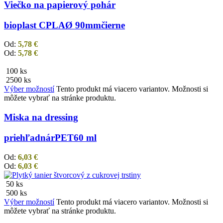
Viečko na papierový pohár
bioplast CPLA
Ø 90mm
čierne
Od:
5,78
€
Od:
5,78
€
100 ks
2500 ks
Výber možností
Tento produkt má viacero variantov. Možnosti si
môžete vybrať na stránke produktu.
Miska na dressing
priehľadná
rPET
60 ml
Od:
6,03
€
Od:
6,03
€
50 ks
500 ks
Výber možností
Tento produkt má viacero variantov. Možnosti si
môžete vybrať na stránke produktu.