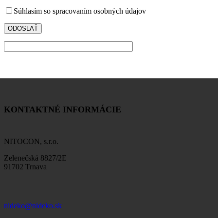
Súhlasím so spracovaním osobných údajov
KONTAKTNÉ INFORMÁCIE
NITOCON, s.r.o.
Zelenečská 8827/2E
91702 Trnava
nideko@nideko.sk