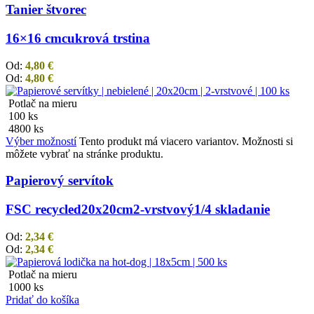
Tanier štvorec
16×16 cm
cukrová trstina
Od:
4,80
€
Od:
4,80
€
Potlač na mieru
100 ks
4800 ks
Výber možností
Tento produkt má viacero variantov. Možnosti si
môžete vybrať na stránke produktu.
Papierový servítok
FSC recycled
20x20cm
2-vrstvový
1/4 skladanie
Od:
2,34
€
Od:
2,34
€
Potlač na mieru
1000 ks
Pridať do košíka