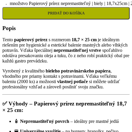
množstvo Papierový prírez nepremastiteľný | biely | 18,7x25cm | 
PRIDAŤ DO KOŠÍKA
Popis
Tento
papierový prírez
s rozmerom
18,7 × 25 cm
je ideálnym
riešením pre hygienické a estetické balenie mastných alebo vlhkých
potravín. Vďaka špeciálnej
nepremastiteľnej vrstve
spoľahlivo
odoláva presakovaniu oleja a tuku, čo z neho robí praktický obal pre
každú gastro prevádzku.
Vyrobený z kvalitného
bieleho potravinárskeho papiera
,
vhodného pre priamy kontakt s potravinami. Vďaka veľkému
baleniu (2000 ks) a možnosti
vlastnej potlače
si môžete udržať
profesionálny vzhľad a zároveň posilniť svoju značku.
✅
Výhody – Papierový prírez nepremastiteľný 18,7
× 25 cm:
🧴
Nepremastiteľný povrch
– ideálny pre mastné jedlá
🍔
Univerzálne využitie
– na burgery, hranolky, pečivo,