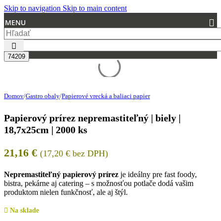
Skip to navigation
Skip to main content
MENU
Domov
/
Gastro obaly
/
Papierové vrecká a baliaci papier
Papierový prírez nepremastiteľný | biely |
18,7x25cm | 2000 ks
21,16
€
(
17,20
€
bez DPH)
Nepremastiteľný papierový prírez
je ideálny pre fast foody,
bistra, pekárne aj catering – s možnosťou potlače dodá vašim
produktom nielen funkčnosť, ale aj štýl.
Na sklade