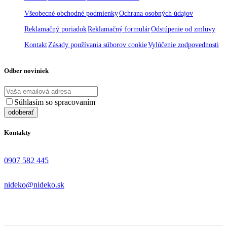
Všeobecné obchodné podmienky
Ochrana osobných údajov
Reklamačný poriadok
Reklamačný formulár
Odstúpenie od zmluvy
Kontakt
Zásady používania súborov cookie
Vylúčenie zodpovednosti
Odber noviniek
Súhlasím so spracovaním
osobných údajov
Kontakty
0907 582 445
nideko@nideko.sk