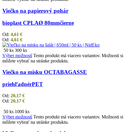
Viečko na papierový pohár
bioplast CPLA
Ø 80mm
čierne
Od:
4,61
€
Od:
4,61
€
50 ks
300 ks
Výber možností
Tento produkt má viacero variantov. Možnosti si
môžete vybrať na stránke produktu.
Viečko na misku OCTABAGASSE
priehľadné
rPET
Od:
20,17
€
Od:
20,17
€
50 ks
1000 ks
Výber možností
Tento produkt má viacero variantov. Možnosti si
môžete vybrať na stránke produktu.