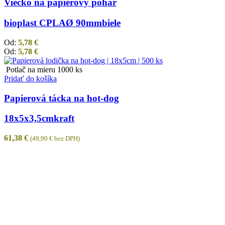
Viečko na papierový pohár
bioplast CPLA
Ø 90mm
biele
Od:
5,78
€
Od:
5,78
€
Potlač na mieru
1000 ks
Pridať do košíka
Papierová tácka na hot-dog
18x5x3,5cm
kraft
61,38
€
(
49,90
€
bez DPH)