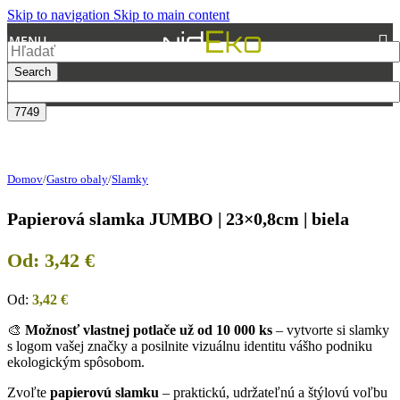
Skip to navigation
Skip to main content
MENU
Search
Domov
/
Gastro obaly
/
Slamky
Papierová slamka JUMBO | 23×0,8cm | biela
Od:
3,42
€
Od:
3,42
€
🎨
Možnosť vlastnej potlače už od 10 000 ks
– vytvorte si slamky
s logom vašej značky a posilnite vizuálnu identitu vášho podniku
ekologickým spôsobom.
Zvoľte
papierovú slamku
– praktickú, udržateľnú a štýlovú voľbu