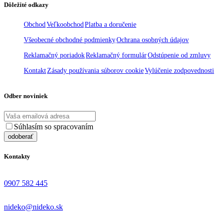
Dôležité odkazy
Obchod
Veľkoobchod
Platba a doručenie
Všeobecné obchodné podmienky
Ochrana osobných údajov
Reklamačný poriadok
Reklamačný formulár
Odstúpenie od zmluvy
Kontakt
Zásady používania súborov cookie
Vylúčenie zodpovednosti
Odber noviniek
Súhlasím so spracovaním
osobných údajov
Kontakty
0907 582 445
nideko@nideko.sk