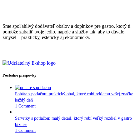
Sme spoľahlivý dodávateľ obalov a doplnkov pre gastro, ktorý ti
pomôže zabaliť tvoje jedlo, nápoje a služby tak, aby to dávalo
zmysel – prakticky, esteticky aj ekonomicky.
Posledné príspevky
Poháre s potlačou: praktický obal, ktorý robí reklamu vašej značke
každý deň
1 Comment
Servítky s potlačou: malý detail, ktorý robí veľký rozdiel v gastro
biznise
1 Comment