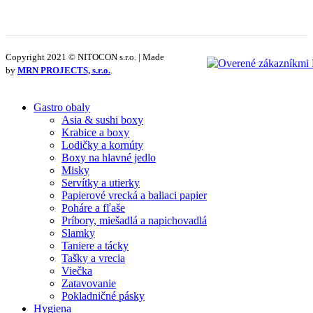
Copyright 2021 © NITOCON s.r.o. | Made
by
MRN PROJECTS, s.r.o.
.
Gastro obaly
Asia & sushi boxy
Krabice a boxy
Lodičky a kornúty
Boxy na hlavné jedlo
Misky
Servítky a utierky
Papierové vrecká a baliaci papier
Poháre a fľaše
Príbory, miešadlá a napichovadlá
Slamky
Taniere a tácky
Tašky a vrecia
Viečka
Zatavovanie
Pokladničné pásky
Hygiena