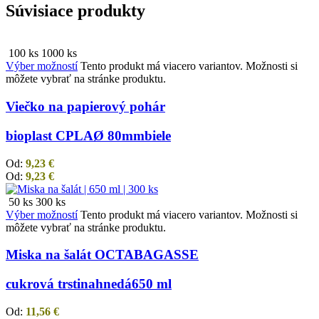
Súvisiace produkty
100 ks
1000 ks
Výber možností
Tento produkt má viacero variantov. Možnosti si
môžete vybrať na stránke produktu.
Viečko na papierový pohár
bioplast CPLA
Ø 80mm
biele
Od:
9,23
€
Od:
9,23
€
50 ks
300 ks
Výber možností
Tento produkt má viacero variantov. Možnosti si
môžete vybrať na stránke produktu.
Miska na šalát OCTABAGASSE
cukrová trstina
hnedá
650 ml
Od:
11,56
€