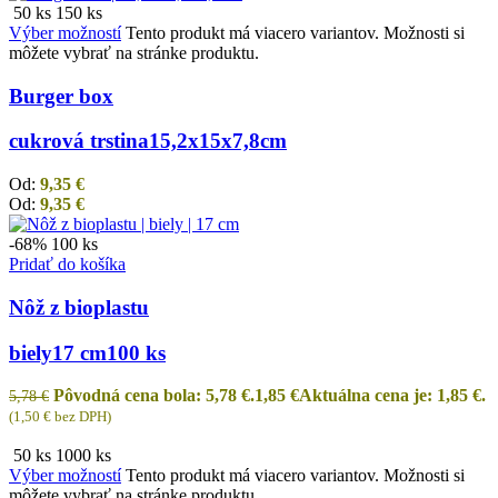
50 ks
150 ks
Výber možností
Tento produkt má viacero variantov. Možnosti si
môžete vybrať na stránke produktu.
Burger box
cukrová trstina
15,2x15x7,8cm
Od:
9,35
€
Od:
9,35
€
-68%
100 ks
Pridať do košíka
Nôž z bioplastu
biely
17 cm
100 ks
Pôvodná cena bola: 5,78 €.
1,85
€
Aktuálna cena je: 1,85 €.
5,78
€
(
1,50
€
bez DPH)
50 ks
1000 ks
Výber možností
Tento produkt má viacero variantov. Možnosti si
môžete vybrať na stránke produktu.