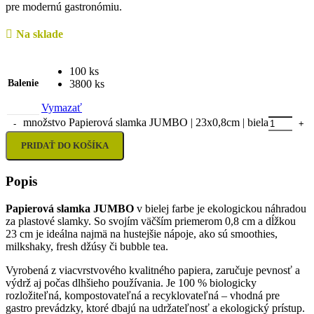
pre modernú gastronómiu.
Na sklade
100 ks
Balenie
3800 ks
Vymazať
množstvo Papierová slamka JUMBO | 23x0,8cm | biela
PRIDAŤ DO KOŠÍKA
Popis
Papierová slamka JUMBO
v bielej farbe je ekologickou náhradou
za plastové slamky. So svojím väčším priemerom 0,8 cm a dĺžkou
23 cm je ideálna najmä na hustejšie nápoje, ako sú smoothies,
milkshaky, fresh džúsy či bubble tea.
Vyrobená z viacvrstvového kvalitného papiera, zaručuje pevnosť a
výdrž aj počas dlhšieho používania. Je 100 % biologicky
rozložiteľná, kompostovateľná a recyklovateľná – vhodná pre
gastro prevádzky, ktoré dbajú na udržateľnosť a ekologický prístup.