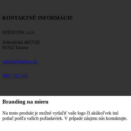
KONTAKTNÉ INFORMÁCIE
NITOCON, s.r.o.
Zelenečská 8827/2E
91702 Trnava
nideko@nideko.sk
0907 582 445
Branding na mieru
Na tento produkt je možné vytlačiť vaše logo či akúkoľvek inú
potlač podľa vašich požiadaviek. V prípade záujmu nás kontaktujte.