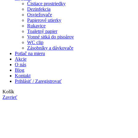
Čistiace prostriedky
Dezinfekcia
Osviežovače
Papierové utierky
Rukavice
Toaletný papier
Vonné sitká do pisoárov
WC clip
Zásobníky a dávkovače
Potlač na mieru
Akcie
O nás
Blog
Kontakt
Prihlásiť / Zaregistrovať
Košík
Zavrieť