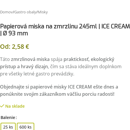
Domov
/
Gastro obaly
/
Misky
Papierová miska na zmrzlinu 245ml | ICE CREAM
| Ø 93 mm
Od:
2,58
€
Táto
zmrzlinová miska
spája
praktickosť, ekologický
prístup a hravý dizajn
, čím sa stáva ideálnym doplnkom
pre všetky letné gastro prevádzky.
Objednajte si papierové misky ICE CREAM ešte dnes a
ponúknite svojim zákazníkom väčšiu porciu radosti!
Na sklade
Balenie
25 ks
600 ks