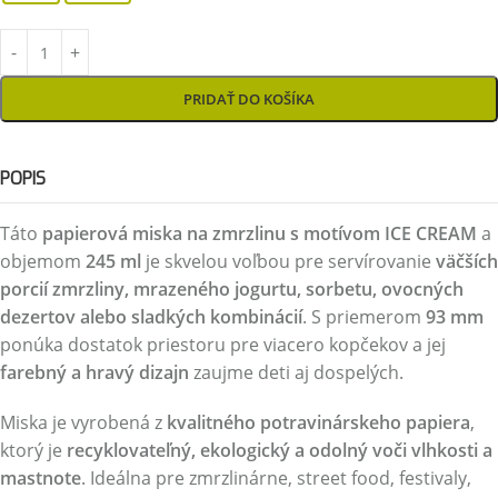
PRIDAŤ DO KOŠÍKA
POPIS
Táto
papierová miska na zmrzlinu s motívom ICE CREAM
a
objemom
245 ml
je skvelou voľbou pre servírovanie
väčších
porcií zmrzliny, mrazeného jogurtu, sorbetu, ovocných
dezertov alebo sladkých kombinácií
. S priemerom
93 mm
ponúka dostatok priestoru pre viacero kopčekov a jej
farebný a hravý dizajn
zaujme deti aj dospelých.
Miska je vyrobená z
kvalitného potravinárskeho papiera
,
ktorý je
recyklovateľný, ekologický a odolný voči vlhkosti a
mastnote
. Ideálna pre zmrzlinárne, street food, festivaly,