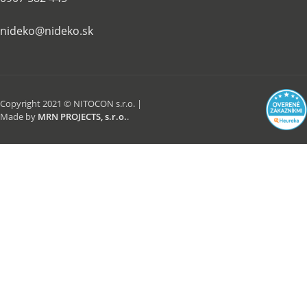
nideko@nideko.sk
Copyright 2021 © NITOCON s.r.o. |
Made by
MRN PROJECTS, s.r.o.
.