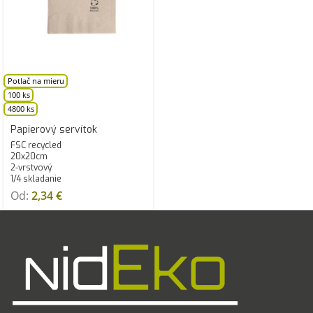
Potlač na mieru
100 ks
4800 ks
Papierový servítok
FSC recycled
20x20cm
2-vrstvový
1/4 skladanie
Od:
2,34
€