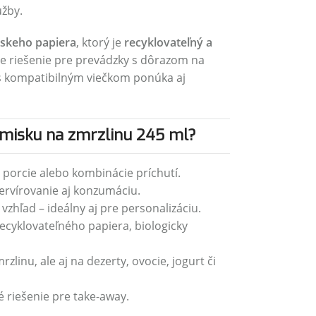
užby.
rskeho papiera
, ktorý je
recyklovateľný a
ne riešenie pre prevádzky s dôrazom na
s kompatibilným viečkom ponúka aj
 misku na zmrzlinu 245 ml?
porcie alebo kombinácie príchutí.
rvírovanie aj konzumáciu.
vzhľad – ideálny aj pre personalizáciu.
ecyklovateľného papiera, biologicky
zlinu, ale aj na dezerty, ovocie, jogurt či
é riešenie pre take-away.