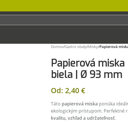
Domov
/
Gastro obaly
/
Misky
/
Papierová miska
Papierová miska 
biela | Ø 93 mm
Od:
2,40
€
Táto
papierová miska
ponúka ideál
ekologickým prístupom. Perfektné ri
kvalitu, vzhľad a udržateľnosť
.