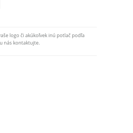
aše logo či akúkoľvek inú potlač podľa
u nás kontaktujte.