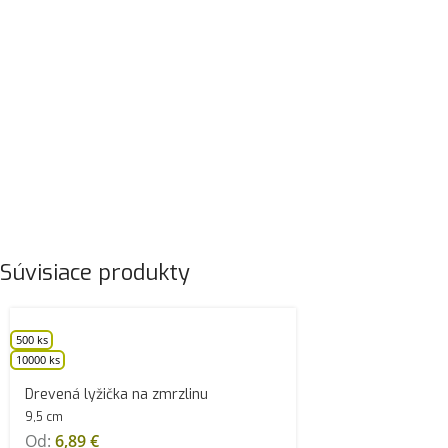
Súvisiace produkty
500 ks
10000 ks
Drevená lyžička na zmrzlinu
9,5 cm
Od:
6,89
€