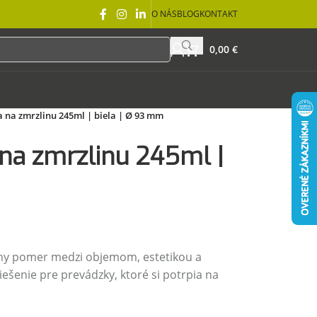
O NÁS
BLOG
KONTAKT
0,00
€
 na zmrzlinu 245ml | biela | Ø 93 mm
na zmrzlinu 245ml |
ny pomer medzi objemom, estetikou a
ešenie pre prevádzky, ktoré si potrpia na