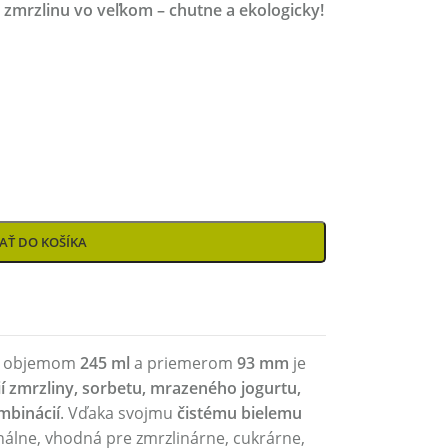
 zmrzlinu vo veľkom – chutne a ekologicky!
AŤ DO KOŠÍKA
 objemom
245 ml
a priemerom
93 mm
je
ií zmrzliny, sorbetu, mrazeného jogurtu,
mbinácií
. Vďaka svojmu
čistému bielemu
álne, vhodná pre zmrzlinárne, cukrárne,