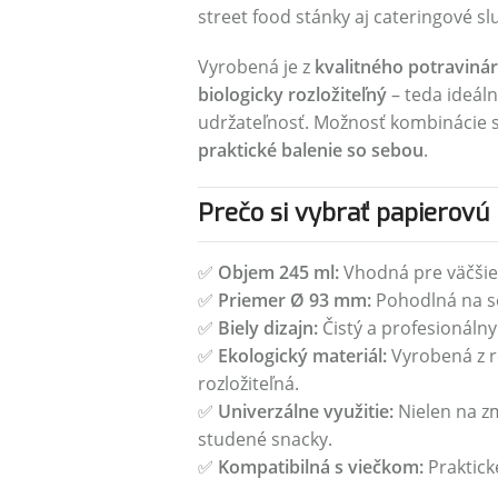
street food stánky aj cateringové sl
Vyrobená je z
kvalitného potraviná
biologicky rozložiteľný
– teda ideál
udržateľnosť. Možnosť kombinácie 
praktické balenie so sebou
.
Prečo si vybrať papierovú
✅
Objem 245 ml:
Vhodná pre väčšie 
✅
Priemer Ø 93 mm:
Pohodlná na se
✅
Biely dizajn:
Čistý a profesionálny 
✅
Ekologický materiál:
Vyrobená z r
rozložiteľná.
✅
Univerzálne využitie:
Nielen na zmr
studené snacky.
✅
Kompatibilná s viečkom:
Praktick