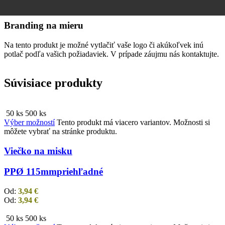
Branding na mieru
Na tento produkt je možné vytlačiť vaše logo či akúkoľvek inú
potlač podľa vašich požiadaviek. V prípade záujmu nás kontaktujte.
Súvisiace produkty
50 ks
500 ks
Výber možností
Tento produkt má viacero variantov. Možnosti si
môžete vybrať na stránke produktu.
Viečko na misku
PP
Ø 115mm
priehľadné
Od:
3,94
€
Od:
3,94
€
50 ks
500 ks