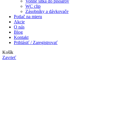
Vonné sitká do pisoárov
WC clip
Zásobníky a dávkovače
Potlač na mieru
Akcie
O nás
Blog
Kontakt
Prihlásiť / Zaregistrovať
Košík
Zavrieť