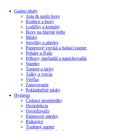
Gastro obaly
Asia & sushi boxy
Krabice a boxy
Lodičky a kornúty
Boxy na hlavné jedlo
Misky
Servítky a utierky
Papierové vrecká a baliaci papier
Poháre a fľaše
Príbory, miešadlá a napichovadlá
Slamky
Taniere a tácky
Tašky a vrecia
Viečka
Zatavovanie
Pokladničné pásky
Hygiena
Čistiace prostriedky
Dezinfekcia
Osviežovače
Papierové utierky
Rukavice
Toaletný papier