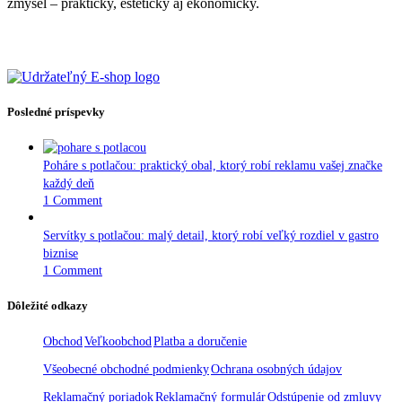
zmysel – prakticky, esteticky aj ekonomicky.
Posledné príspevky
Poháre s potlačou: praktický obal, ktorý robí reklamu vašej značke
každý deň
1 Comment
Servítky s potlačou: malý detail, ktorý robí veľký rozdiel v gastro
biznise
1 Comment
Dôležité odkazy
Obchod
Veľkoobchod
Platba a doručenie
Všeobecné obchodné podmienky
Ochrana osobných údajov
Reklamačný poriadok
Reklamačný formulár
Odstúpenie od zmluvy