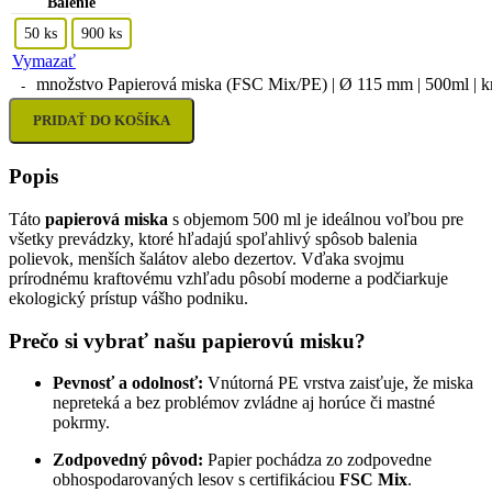
Balenie
50 ks
900 ks
Vymazať
množstvo Papierová miska (FSC Mix/PE) | Ø 115 mm | 500ml | kr
PRIDAŤ DO KOŠÍKA
Popis
Táto
papierová miska
s objemom 500 ml je ideálnou voľbou pre
všetky prevádzky, ktoré hľadajú spoľahlivý spôsob balenia
polievok, menších šalátov alebo dezertov. Vďaka svojmu
prírodnému kraftovému vzhľadu pôsobí moderne a podčiarkuje
ekologický prístup vášho podniku.
Prečo si vybrať našu papierovú misku?
Pevnosť a odolnosť:
Vnútorná PE vrstva zaisťuje, že miska
nepreteká a bez problémov zvládne aj horúce či mastné
pokrmy.
Zodpovedný pôvod:
Papier pochádza zo zodpovedne
obhospodarovaných lesov s certifikáciou
FSC Mix
.