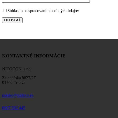
Súhlasím so spracovaním osobných údajov
KONTAKTNÉ INFORMÁCIE
NITOCON, s.r.o.
Zelenečská 8827/2E
91702 Trnava
nideko@nideko.sk
0907 582 445