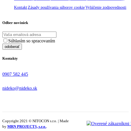
Kontakt
Zásady používania súborov cookie
Vylúčenie zodpovednosti
Odber noviniek
Súhlasím so spracovaním
osobných údajov
Kontakty
0907 582 445
nideko@nideko.sk
Copyright 2021 © NITOCON s.r.o. | Made
by
MRN PROJECTS, s.r.o.
.