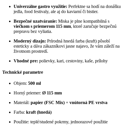
Univerzálne gastro využitie:
Perfektne sa hodí na donášku
jedla, food festivaly, ale aj do kaviarní či bistier.
Bezpečné uzatváranie:
Miska je plne kompatibilná s
viečkom s priemerom 115 mm
, ktoré zaručuje bezpečnú
prepravu bez vyliatia.
Moderný dizajn:
Prírodná hnedá farba (kraft) pôsobí
esteticky a dáva zákazníkovi jasne najavo, že vám záleží na
životnom prostredí.
Vhodné pre:
polievky, kari, cestoviny, kaše, prílohy
Technické parametre
Objem:
500 ml
Horný priemer:
Ø 115 mm
Materiál:
papier (FSC Mix)
+
vnútorná PE vrstva
Farba:
kraft (hnedá)
Použitie: teplé/studené pokrmy, jednorazové použitie