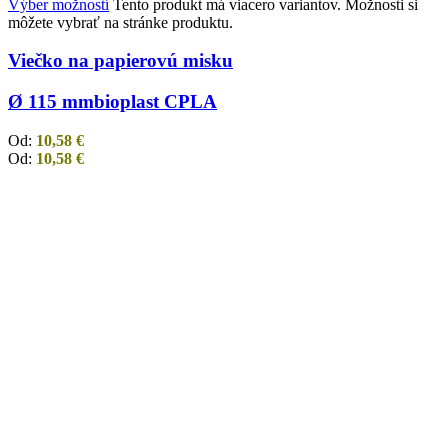
Výber možností
Tento produkt má viacero variantov. Možnosti si
môžete vybrať na stránke produktu.
Viečko na papierovú misku
Ø 115 mm
bioplast CPLA
Od:
10,58
€
Od:
10,58
€