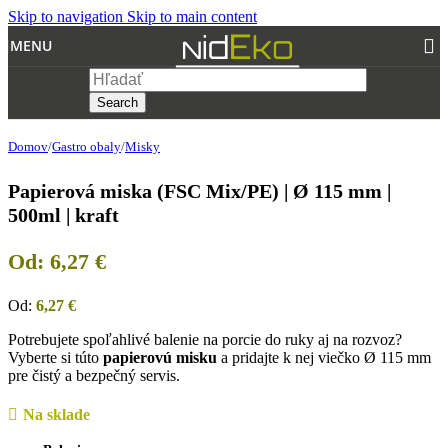
Skip to navigation
Skip to main content
MENU
Search
Domov
/
Gastro obaly
/
Misky
Papierová miska (FSC Mix/PE) | Ø 115 mm |
500ml | kraft
Od:
6,27
€
Od:
6,27
€
Potrebujete spoľahlivé balenie na porcie do ruky aj na rozvoz?
Vyberte si túto
papierovú misku
a pridajte k nej viečko Ø 115 mm
pre čistý a bezpečný servis.
Na sklade