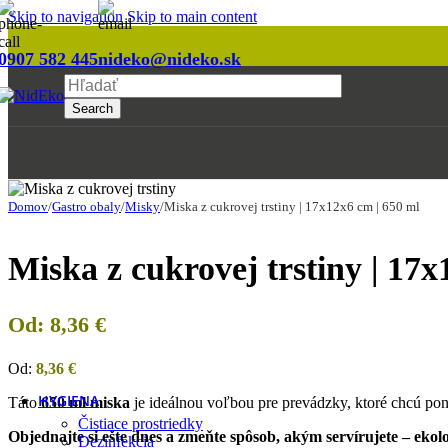
Reštaurácia
Skip to navigation
Skip to main content
Podľa kategórie
0907 582 445
nideko@nideko.sk
Asia & sushi boxy
Search
Krabice a boxy
Lodičky a kornúty
Boxy na hlavné jedlo
Misky
Papierové vrecká a baliaci papier
Poháre a fľaše
Domov
/
Gastro obaly
/
Misky
/
Miska z cukrovej trstiny | 17x12x6 cm | 650 ml
Príbory, miešadlá a napichovadlá
Servítky a utierky
Miska z cukrovej trstiny | 17x
Slamky
Taniere a tácky
Tašky a vrecia
Od:
8,36
€
Viečka
Zatavovanie
Pokladničné pásky
Od:
8,36
€
Potlač na mieru
HYGIENA
Táto
650 ml miska
je ideálnou voľbou pre prevádzky, ktoré chcú po
Čistiace prostriedky
Objednajte si ešte dnes a zmeňte spôsob, akým servírujete – ekol
Dezinfekcia