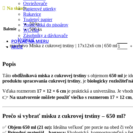
Osviežovače
Na sklade
Papierové utierky
Rukavice
Toaletný papier
50 ks
Vonné sitká do pisoárov
Balenie
500 ks
WC clip
Zásobníky a dávkovače
Vymazať
POTLAČ NA MIERU
množstvo Miska z cukrovej trstiny | 17x12x6 cm | 650 ml
AKCIE
Popis
Táto
obdĺžniková miska z cukrovej trstiny
s objemom
650 ml
je id
produktu spracovania cukrovej trstiny
, je
biologicky rozložiteľ
Vďaka rozmerom
17 × 12 × 6 cm
je praktická a univerzálna. Je vho
👉
Na uzatvorenie môžete použiť viečko s rozmerom 17 × 12 cm
Prečo si vybrať misku z cukrovej trstiny – 650 ml?
✅
Objem 650 ml (21 oz):
Ideálna veľkosť pre porcie na obed či veče
✅
Prírodný materiál – bagassa:
Ekologická, kompostovateľná a šet