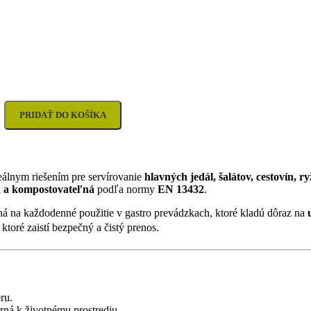
PRIDAŤ DO KOŠÍKA
eálnym riešením pre servírovanie
hlavných jedál, šalátov, cestovín, r
ná a kompostovateľná
podľa normy
EN 13432
.
dná na každodenné použitie v gastro prevádzkach, ktoré kladú dôraz na
, ktoré zaistí bezpečný a čistý prenos.
ru.
rná k životnému prostrediu.