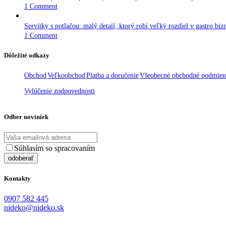
1 Comment
Servítky s potlačou: malý detail, ktorý robí veľký rozdiel v gastro biz
1 Comment
Dôležité odkazy
Obchod
Veľkoobchod
Platba a doručenie
Všeobecné obchodné podmie
Vylúčenie zodpovednosti
Odber noviniek
Súhlasím so spracovaním
osobných údajov
Kontakty
0907 582 445
nideko@nideko.sk