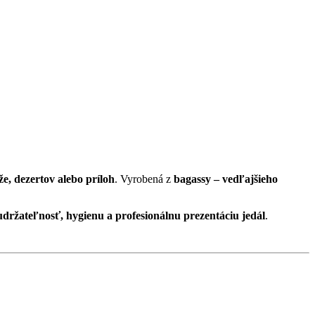
yže, dezertov alebo príloh
. Vyrobená z
bagassy – vedľajšieho
udržateľnosť, hygienu a profesionálnu prezentáciu jedál
.