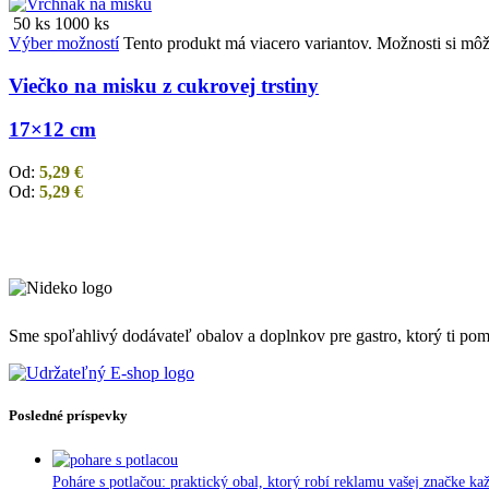
50 ks
1000 ks
Výber možností
Tento produkt má viacero variantov. Možnosti si môž
Viečko na misku z cukrovej trstiny
17×12 cm
Od:
5,29
€
Od:
5,29
€
Sme spoľahlivý dodávateľ obalov a doplnkov pre gastro, ktorý ti pomôž
Posledné príspevky
Poháre s potlačou: praktický obal, ktorý robí reklamu vašej značke ka