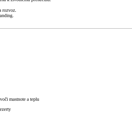
a rozvoz.
randing.
.
voči mastnote a teplu
dezerty