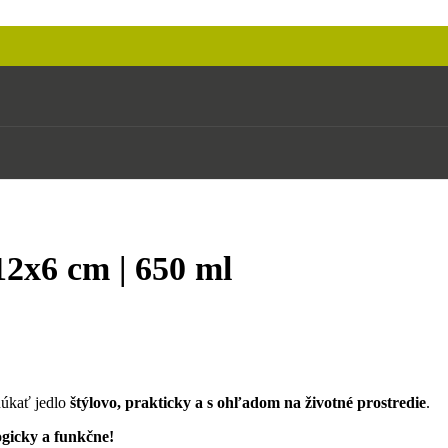
12x6 cm | 650 ml
núkať jedlo
štýlovo, prakticky a s ohľadom na životné prostredie
.
ogicky a funkčne!