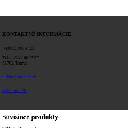
KONTAKTNÉ INFORMÁCIE
NITOCON, s.r.o.
Zelenečská 8827/2E
91702 Trnava
nideko@nideko.sk
0907 582 445
Súvisiace produkty