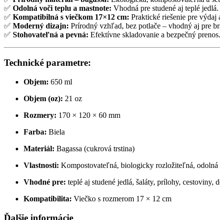
✅
Odolná voči teplu a mastnote:
Vhodná pre studené aj teplé jedlá.
✅
Kompatibilná s viečkom 17×12 cm:
Praktické riešenie pre výdaj 
✅
Moderný dizajn:
Prírodný vzhľad, bez potlače – vhodný aj pre b
✅
Stohovateľná a pevná:
Efektívne skladovanie a bezpečný prenos
Technické parametre:
Objem:
650 ml
Objem (oz):
21 oz
Rozmery:
170 × 120 × 60 mm
Farba:
Biela
Materiál:
Bagassa (cukrová trstina)
Vlastnosti:
Kompostovateľná, biologicky rozložiteľná, odolná 
Vhodné pre:
teplé aj studené jedlá, šaláty, prílohy, cestoviny, 
Kompatibilita:
Viečko s rozmerom 17 × 12 cm
Ďalšie informácie