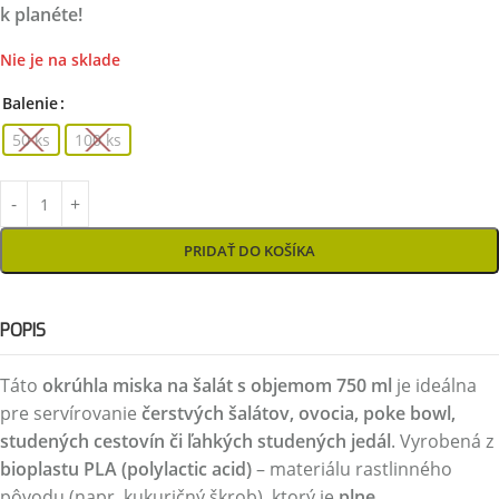
k planéte!
Nie je na sklade
Balenie
50 ks
100 ks
PRIDAŤ DO KOŠÍKA
POPIS
Táto
okrúhla miska na šalát s objemom 750 ml
je ideálna
pre servírovanie
čerstvých šalátov, ovocia, poke bowl,
studených cestovín či ľahkých studených jedál
. Vyrobená z
bioplastu PLA (polylactic acid)
– materiálu rastlinného
pôvodu (napr. kukuričný škrob), ktorý je
plne