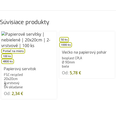
Súvisiace produkty
50 ks
1000 ks
Potlač na mieru
Viečko na papierový pohár
100 ks
bioplast CPLA
4800 ks
Ø 90mm
biele
Papierový servítok
Od:
5,78
€
FSC recycled
20x20cm
2-vrstvový
1/4 skladanie
Od:
2,34
€