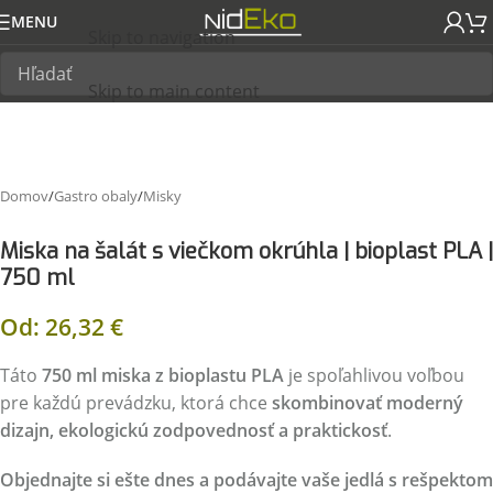
MENU
Skip to navigation
Skip to main content
Domov
/
Gastro obaly
/
Misky
Miska na šalát s viečkom okrúhla | bioplast PLA |
750 ml
Od:
26,32
€
Táto
750 ml miska z bioplastu PLA
je spoľahlivou voľbou
pre každú prevádzku, ktorá chce
skombinovať moderný
dizajn, ekologickú zodpovednosť a praktickosť
.
Objednajte si ešte dnes a podávajte vaše jedlá s rešpektom