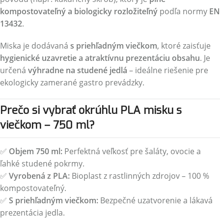
kompostovateľný a biologicky rozložiteľný
podľa normy
EN
13432
.
Miska je dodávaná
s priehľadným viečkom
, ktoré zaisťuje
hygienické uzavretie a atraktívnu prezentáciu obsahu
. Je
určená
výhradne na studené jedlá
– ideálne riešenie pre
ekologicky zamerané gastro prevádzky.
Prečo si vybrať okrúhlu PLA misku s
viečkom – 750 ml?
✅
Objem 750 ml:
Perfektná veľkosť pre šaláty, ovocie a
ľahké studené pokrmy.
✅
Vyrobená z PLA:
Bioplast z rastlinných zdrojov – 100 %
kompostovateľný.
✅
S priehľadným viečkom:
Bezpečné uzatvorenie a lákavá
prezentácia jedla.