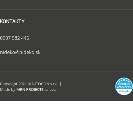
KONTAKTY
0907 582 445
nideko@nideko.sk
Copyright 2021 © NITOCON s.r.o. |
Made by
MRN PROJECTS, s.r.o.
.