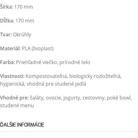
Šírka:
170 mm
Dĺžka:
170 mm
Tvar:
Okrúhly
Materiál:
PLA (bioplast)
Farba:
Priehľadné viečko, prírodné telo
Vlastnosti:
Kompostovateľná, biologicky rozložiteľná,
hygienická, vhodná pre studené jedlá
Vhodné pre:
šaláty, ovocie, jogurty, cestoviny, poké bowl,
studené menu
ĎALŠIE INFORMÁCIE