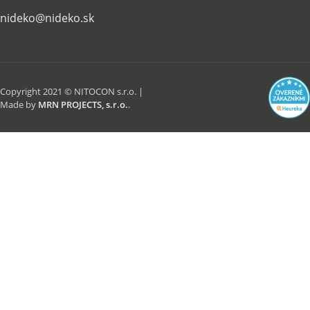
nideko@nideko.sk
Copyright 2021 © NITOCON s.r.o. |
Made by
MRN PROJECTS, s.r.o.
.