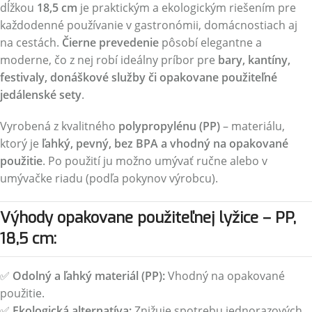
dĺžkou
18,5 cm
je praktickým a ekologickým riešením pre
každodenné používanie v gastronómii, domácnostiach aj
na cestách.
Čierne prevedenie
pôsobí elegantne a
moderne, čo z nej robí ideálny príbor pre
bary, kantíny,
festivaly, donáškové služby či opakovane použiteľné
jedálenské sety
.
Vyrobená z kvalitného
polypropylénu (PP)
– materiálu,
ktorý je
ľahký, pevný, bez BPA a vhodný na opakované
použitie
. Po použití ju možno umývať ručne alebo v
umývačke riadu (podľa pokynov výrobcu).
Výhody opakovane použiteľnej lyžice – PP,
18,5 cm:
✅
Odolný a ľahký materiál (PP):
Vhodný na opakované
použitie.
✅
Ekologická alternatíva:
Znižuje spotrebu jednorazových