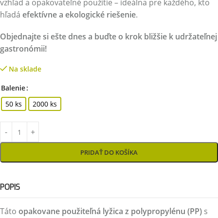
vzhľad a opakovateľné použitie – ideálna pre každého, kto
hľadá
efektívne a ekologické riešenie
.
Objednajte si ešte dnes a buďte o krok bližšie k udržateľnej
gastronómii!
Na sklade
Balenie
50 ks
2000 ks
PRIDAŤ DO KOŠÍKA
POPIS
Táto
opakovane použiteľná lyžica z polypropylénu (PP)
s