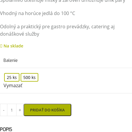
Spoľahlivo utesňuje misky a zároveň umožňuje únik pary
Vhodný na horúce jedlá do 100 °C
Odolný a praktický pre gastro prevádzky, catering aj
donáškové služby
Na sklade
Balenie
25 ks
500 ks
Vymazať
PRIDAŤ DO KOŠÍKA
POPIS