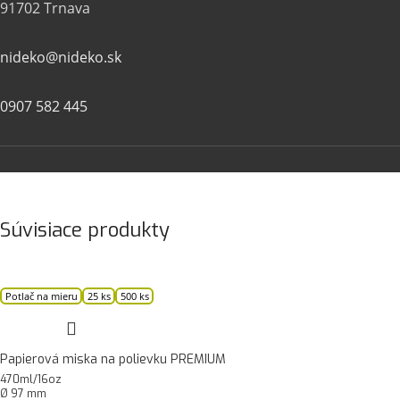
91702 Trnava
nideko@nideko.sk
0907 582 445
Súvisiace produkty
Potlač na mieru
25 ks
500 ks
Papierová miska na polievku PREMIUM
470ml/16oz
Ø 97 mm