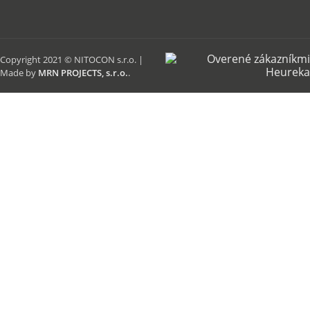
Copyright 2021 © NITOCON s.r.o. |
Made by
MRN PROJECTS, s.r.o.
.