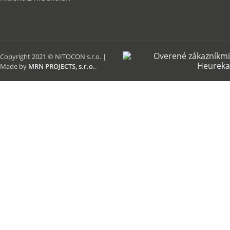
Copyright 2021 © NITOCON s.r.o. |
Made by
MRN PROJECTS, s.r.o.
.