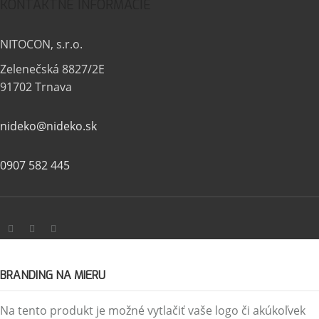
KONTAKTNÉ INFORMÁCIE
NITOCON, s.r.o.
Zelenečská 8827/2E
91702 Trnava
nideko@nideko.sk
0907 582 445
BRANDING NA MIERU
Na tento produkt je možné vytlačiť vaše logo či akúkoľvek