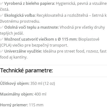
✅
Vyrobená z bieleho papiera:
Hygienická, pevná a vizuálne
čistá.
✅
Ekologická voľba:
Recyklovateľná a rozložiteľná – šetrná k
životnému prostrediu.
✅
Odolná voči teplu a mastnote:
Vhodná pre všetky druhy
teplých jedál.
✅
Možnosť uzatvoriť viečkom s Ø 115 mm:
Bioplastové
(CPLA) viečko pre bezpečný transport.
✅
Univerzálne využitie:
Ideálna pre street food, rozvoz, fast
food aj kantíny.
Technické parametre:
Úžitkový objem:
350 ml (12 oz)
Maximálny objem:
400 ml
Horný priemer:
115 mm