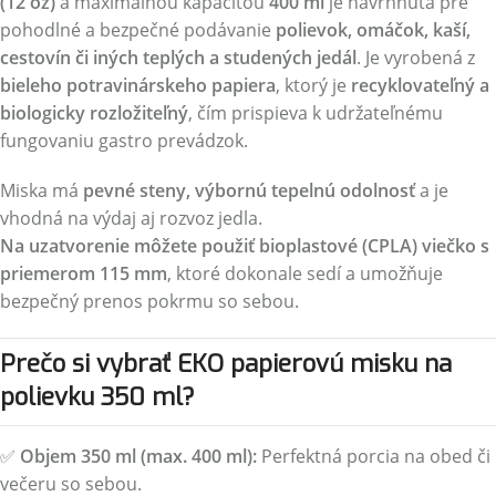
(12 oz)
a maximálnou kapacitou
400 ml
je navrhnutá pre
pohodlné a bezpečné podávanie
polievok, omáčok, kaší,
cestovín či iných teplých a studených jedál
. Je vyrobená z
bieleho potravinárskeho papiera
, ktorý je
recyklovateľný a
biologicky rozložiteľný
, čím prispieva k udržateľnému
fungovaniu gastro prevádzok.
Miska má
pevné steny, výbornú tepelnú odolnosť
a je
vhodná na výdaj aj rozvoz jedla.
Na uzatvorenie môžete použiť bioplastové (CPLA) viečko s
priemerom 115 mm
, ktoré dokonale sedí a umožňuje
bezpečný prenos pokrmu so sebou.
Prečo si vybrať EKO papierovú misku na
polievku 350 ml?
✅
Objem 350 ml (max. 400 ml):
Perfektná porcia na obed či
večeru so sebou.