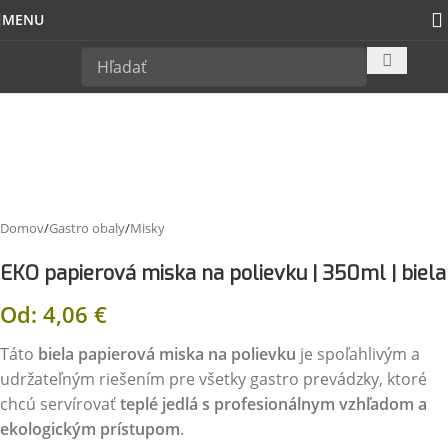
Skip to navigation
Skip to
MENU
main content
Domov
/
Gastro obaly
/
Misky
EKO papierová miska na polievku | 350ml | biela
Od:
4,06
€
Táto
biela papierová miska na polievku
je spoľahlivým a
udržateľným riešením pre všetky gastro prevádzky, ktoré
chcú servírovať
teplé jedlá s profesionálnym vzhľadom a
ekologickým prístupom
.