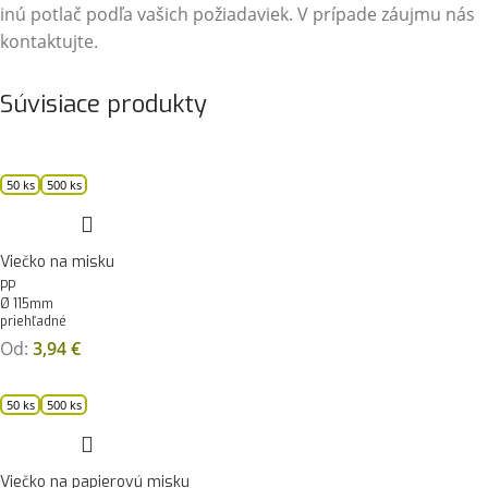
inú potlač podľa vašich požiadaviek. V prípade záujmu nás
kontaktujte.
Súvisiace produkty
50 ks
500 ks
Viečko na misku
PP
Ø 115mm
priehľadné
Od:
3,94
€
50 ks
500 ks
Viečko na papierovú misku