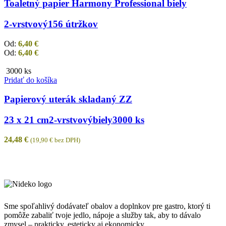
Toaletný papier Harmony Professional biely
2-vrstvový
156 útržkov
Od:
6,40
€
Od:
6,40
€
3000 ks
Pridať do košíka
Papierový uterák skladaný ZZ
23 x 21 cm
2-vrstvový
biely
3000 ks
24,48
€
(
19,90
€
bez DPH)
Sme spoľahlivý dodávateľ obalov a doplnkov pre gastro, ktorý ti
pomôže zabaliť tvoje jedlo, nápoje a služby tak, aby to dávalo
zmysel – prakticky, esteticky aj ekonomicky.