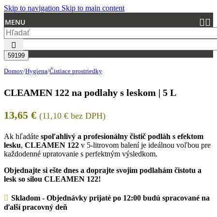
Skip to navigation
Skip to main content
MENU
Domov
/
Hygiena
/
Čistiace prostriedky
CLEAMEN 122 na podlahy s leskom | 5 L
13,65
€
(
11,10
€
bez DPH)
Ak hľadáte
spoľahlivý a profesionálny čistič podláh s efektom
lesku
,
CLEAMEN 122
v 5-litrovom balení je ideálnou voľbou pre
každodenné upratovanie s perfektným výsledkom.
Objednajte si ešte dnes a doprajte svojim podlahám čistotu a
lesk so silou CLEAMEN 122!
Skladom - Objednávky prijaté po 12:00 budú spracované na
ďalší pracovný deň