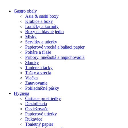
Gastro obaly
Asia & sushi boxy
Krabice a boxy
Lodičky a kornúty
Boxy na hlavné jedlo
Misky
Servítky a utierky
Papierové vrecká a baliaci papier
Poháre a fľaše
Príbory, miešadlá a napichovadlá
Slamky
Taniere a tácky
Tašky a vrecia
Viečka
Zatavovanie
Pokladničné pásky
Hygiena
Čistiace prostriedky
Dezinfekcia
Osviežovače
Papierové utierky
Rukavice
Toaletný papier