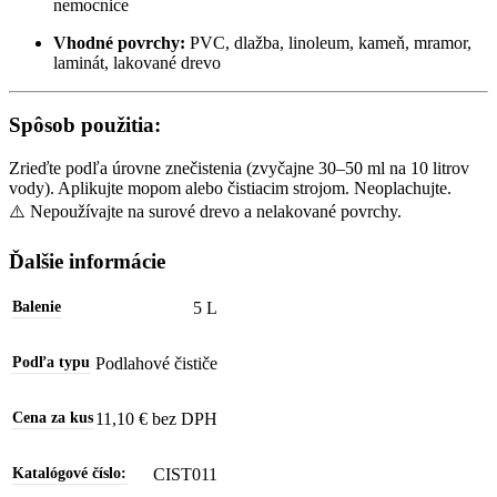
nemocnice
Vhodné povrchy:
PVC, dlažba, linoleum, kameň, mramor,
laminát, lakované drevo
Spôsob použitia:
Zrieďte podľa úrovne znečistenia (zvyčajne 30–50 ml na 10 litrov
vody). Aplikujte mopom alebo čistiacim strojom. Neoplachujte.
⚠️ Nepoužívajte na surové drevo a nelakované povrchy.
Ďalšie informácie
5 L
Balenie
Podlahové čističe
Podľa typu
11,10 € bez DPH
Cena za kus
CIST011
Katalógové číslo: