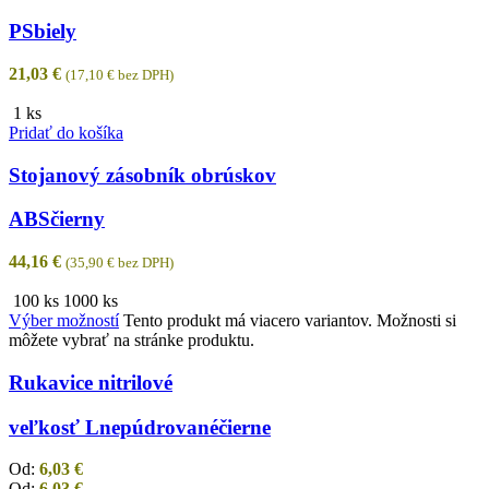
PS
biely
21,03
€
(
17,10
€
bez DPH)
1 ks
Pridať do košíka
Stojanový zásobník obrúskov
ABS
čierny
44,16
€
(
35,90
€
bez DPH)
100 ks
1000 ks
Výber možností
Tento produkt má viacero variantov. Možnosti si
môžete vybrať na stránke produktu.
Rukavice nitrilové
veľkosť L
nepúdrované
čierne
Od:
6,03
€
Od:
6,03
€