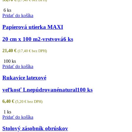
6 ks
Pridať do košíka
Papierová utierka MAXI
20 cm x 100 m
2-vrstvová
6 ks
21,40
€
(
17,40
€
bez DPH)
100 ks
Pridať do košíka
Rukavice latexové
veľkosť L
nepúdrované
natural
100 ks
6,40
€
(
5,20
€
bez DPH)
1 ks
Pridať do košíka
Stolový zásobník obrúskov