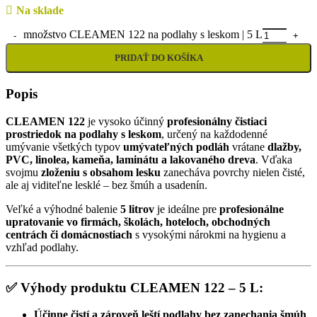
Na sklade
množstvo CLEAMEN 122 na podlahy s leskom | 5 L
PRIDAŤ DO KOŠÍKA
Popis
CLEAMEN 122
je vysoko účinný
profesionálny čistiaci
prostriedok na podlahy s leskom
, určený na každodenné
umývanie všetkých typov
umývateľných podláh
vrátane
dlažby,
PVC, linolea, kameňa, laminátu a lakovaného dreva
. Vďaka
svojmu
zloženiu s obsahom lesku
zanecháva povrchy nielen čisté,
ale aj viditeľne lesklé – bez šmúh a usadenín.
Veľké a výhodné balenie
5 litrov
je ideálne pre
profesionálne
upratovanie vo firmách, školách, hoteloch, obchodných
centrách či domácnostiach
s vysokými nárokmi na hygienu a
vzhľad podlahy.
✅
Výhody produktu CLEAMEN 122 – 5 L:
Účinne čistí a zároveň leští podlahy bez zanechania šmúh