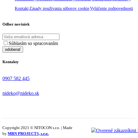
Kontakt
Zásady používania súborov cookie
Vylúčenie zodpovednosti
Odber noviniek
Súhlasím so spracovaním
osobných údajov
Kontakty
0907 582 445
nideko@nideko.sk
Copyright 2021 © NITOCON s.r.o. | Made
by
MRN PROJECTS, s.r.o.
.