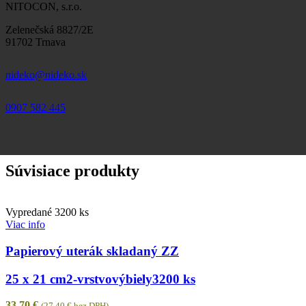
NITOCON, s.r.o.
Zelenečská 8827/2E
91702 Trnava
nideko@nideko.sk
0907 582 445
Súvisiace produkty
Vypredané
3200 ks
Viac info
Papierový uterák skladaný ZZ
25 x 21 cm
2-vrstvový
biely
3200 ks
33,70
€
(
27,40
€
bez DPH)