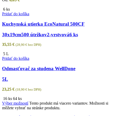
6 ks
Pridať do košíka
Kuchynská utierka EcoNatural 500CF
30x19cm
500 útržkov
2-vrstvová
6 ks
35,55
€
(
28,90
€
bez DPH)
5 L
Pridať do košíka
Odmasťovač za studena WellDone
5L
23,25
€
(
18,90
€
bez DPH)
16 ks
64 ks
Výber možností
Tento produkt má viacero variantov. Možnosti si
môžete vybrať na stránke produktu.