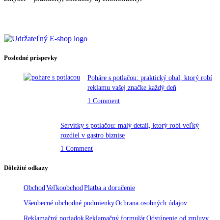
Posledné príspevky
Poháre s potlačou: praktický obal, ktorý robí
reklamu vašej značke každý deň
1 Comment
Servítky s potlačou: malý detail, ktorý robí veľký
rozdiel v gastro biznise
1 Comment
Dôležité odkazy
Obchod
Veľkoobchod
Platba a doručenie
Všeobecné obchodné podmienky
Ochrana osobných údajov
Reklamačný poriadok
Reklamačný formulár
Odstúpenie od zmluvy