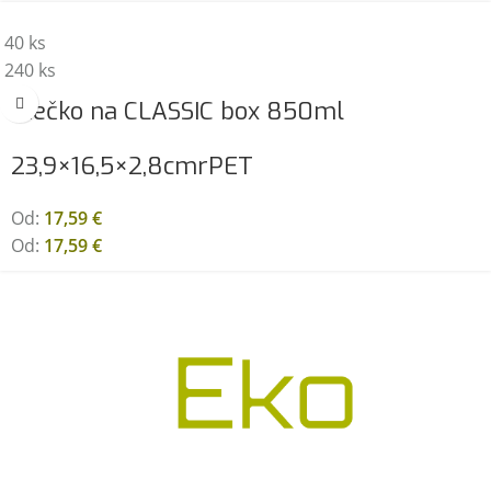
40 ks
240 ks
Viečko na CLASSIC box 850ml
23,9×16,5×2,8cm
rPET
Od:
17,59
€
Od:
17,59
€