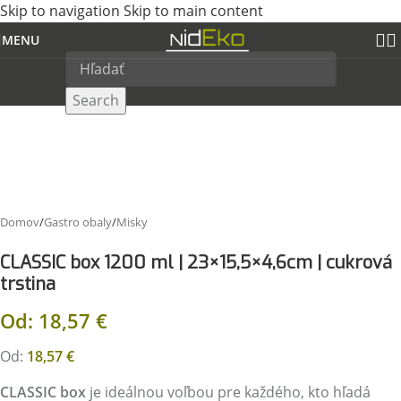
Skip to navigation
Skip to main content
MENU
Search
Domov
/
Gastro obaly
/
Misky
CLASSIC box 1200 ml | 23×15,5×4,6cm | cukrová
trstina
Od:
18,57
€
Od:
18,57
€
CLASSIC box
je ideálnou voľbou pre každého, kto hľadá