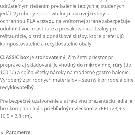
udržateľným riešením pre balenie teplých aj studených
jedál. Vyrobený z obnoviteľnej
cukrovej trstiny
s
ochrannou
PLA vrstvou
na vnútornej strane zabezpečuje
odolnosť voči mastnote a presakovaniu. Ideálny pre
reštaurácie, bistrá a donáškové služby, ktoré preferujú
kompostovateľné a recyklovateľné obaly.
CLASSIC box
je
stohovateľný
, čím šetrí priestor pri
preprave aj skladovaní. Je vhodný
do mikrovlnnej rúry
(do
100 °C) a spĺňa všetky nároky na moderné gastro balenie.
Vyrobený z prírodných materiálov – šetrný k prírode a plne
recyklovateľný
.
Pre bezpečné uzatvorenie a atraktívnu prezentáciu jedla je
box kompatibilný s
priehľadným viečkom z rPET
(23,9 ×
16,5 × 2,8 cm).
🔹
Parametre: