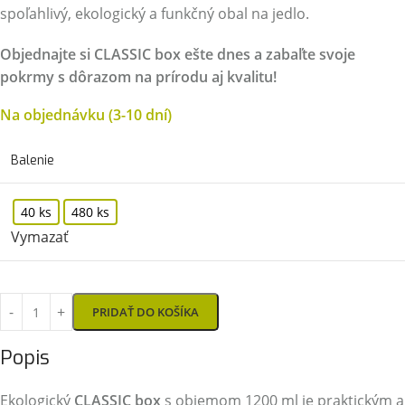
spoľahlivý, ekologický a funkčný obal na jedlo.
Objednajte si CLASSIC box ešte dnes a zabaľte svoje
pokrmy s dôrazom na prírodu aj kvalitu!
Na objednávku (3-10 dní)
Balenie
40 ks
480 ks
Vymazať
PRIDAŤ DO KOŠÍKA
Popis
Ekologický
CLASSIC box
s objemom 1200 ml je praktickým a