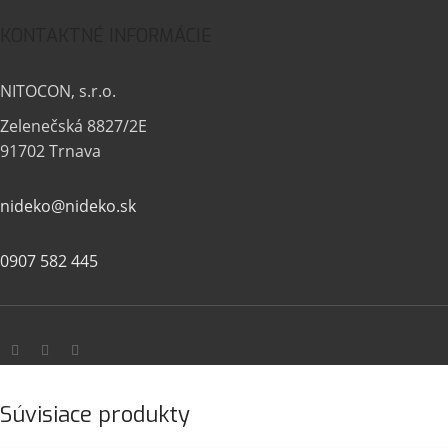
KONTAKTNÉ INFORMÁCIE
NITOCON, s.r.o.
Zelenečská 8827/2E
91702 Trnava
nideko@nideko.sk
0907 582 445
Súvisiace produkty