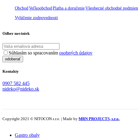
Obchod
Veľkoobchod
Platba a doručenie
Všeobecné obchodné podmie
Vylúčenie zodpovednosti
Odber noviniek
Súhlasím so spracovaním
osobných údajov
Kontakty
0907 582 445
nideko@nideko.sk
Copyright 2021 © NITOCON s.r.o. | Made by
MRN PROJECTS, s.r.o.
.
Gastro obaly