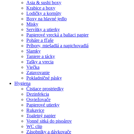
Asia & sushi boxy
Krabice a boxy
Lodičky a kornúty
Boxy na hlavné jedlo
Misky
Servítky a utierky
Papierové vrecká a baliaci papier
Poháre a fľaše
Príbory, miešadlá a napichovadlá
Slamky
Taniere a tácky
Tašky a vrecia
Viečka
Zatavovanie
Pokladničné pásky
Hygiena
Čistiace prostriedky
Dezinfekcia
Osviežovače
Papierové utierky
Rukavice
Toaletný papier
Vonné sitká do pisoárov
WC clip
Zásobníky a dávkovače