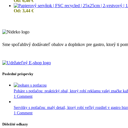
Od:
6,40
€
Od:
3,44
€
Sme spoľahlivý dodávateľ obalov a doplnkov pre gastro, ktorý ti pomôž
Posledné príspevky
Poháre s potlačou: praktický obal, ktorý robí reklamu vašej značke ka
1 Comment
Servítky s potlačou: malý detail, ktorý robí veľký rozdiel v gastro biz
1 Comment
Dôležité odkazy