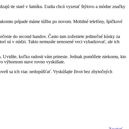
dzajú tie staré v šatníku. Ľudia chcú vyzerať štýlovo a módne značky
v takomto prípade máme túžbu po novom. Mobilné telefóny, špičkové
blečenie do second handov. Často tam zoženiete jedinečné kúsky za
torí sú v núdzi. Takto nemusíte nenosené veci vyhadzovať, ale ich
ka. Uvidíte, koľko radosti vám prinesie. Jednak pomôžete niekomu, kto
t vo výbornom stave rovno vyskúšate.
veň sa ich viac nedopúšťať. Vyskúšajte život bez zbytočných