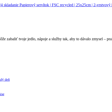
Papierový servítok | FSC recycled | 25x25cm | 2-vrstvový 
e zabaliť tvoje jedlo, nápoje a služby tak, aby to dávalo zmysel – pra
ždý deň
nise