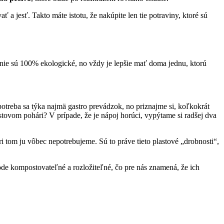
 a jesť. Takto máte istotu, že nakúpite len tie potraviny, ktoré sú
nie sú 100% ekologické, no vždy je lepšie mať doma jednu, ktorú
potreba sa týka najmä gastro prevádzok, no priznajme si, koľkokrát
astovom pohári? V prípade, že je nápoj horúci, vypýtame si radšej dva
ri tom ju vôbec nepotrebujeme. Sú to práve tieto plastové „drobnosti“,
rode kompostovateľné a rozložiteľné, čo pre nás znamená, že ich