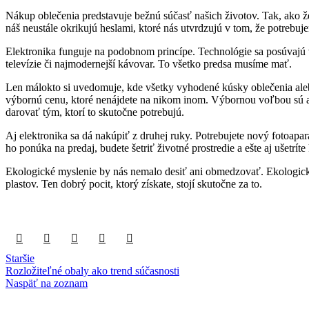
Nákup oblečenia predstavuje bežnú súčasť našich životov. Tak, ako ž
náš neustále okrikujú heslami, ktoré nás utvrdzujú v tom, že potrebuj
Elektronika funguje na podobnom princípe. Technológie sa posúvajú 
televízie či najmodernejší kávovar. To všetko predsa musíme mať.
Len málokto si uvedomuje, kde všetky vyhodené kúsky oblečenia alebo
výbornú cenu, ktoré nenájdete na nikom inom. Výbornou voľbou sú aj r
darovať tým, ktorí to skutočne potrebujú.
Aj elektronika sa dá nakúpiť z druhej ruky. Potrebujete nový fotoapa
ho ponúka na predaj, budete šetriť životné prostredie a ešte aj ušetr
Ekologické myslenie by nás nemalo desiť ani obmedzovať. Ekologické
plastov. Ten dobrý pocit, ktorý získate, stojí skutočne za to.
Staršie
Rozložiteľné obaly ako trend súčasnosti
Naspäť na zoznam