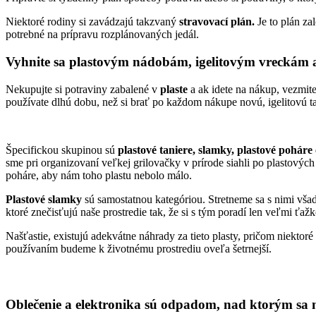
Niektoré rodiny si zavádzajú takzvaný
stravovací plán.
Je to plán za
potrebné na prípravu rozplánovaných jedál.
Vyhnite sa plastovým nádobám, igelitovým vreckám 
Nekupujte si potraviny zabalené v
plaste
a ak idete na nákup, vezmite
používate dlhú dobu, než si brať po každom nákupe novú, igelitovú t
Špecifickou skupinou sú
plastové taniere, slamky, plastové poháre 
sme pri organizovaní veľkej grilovačky v prírode siahli po plastových
poháre, aby nám toho plastu nebolo málo.
Plastové slamky
sú samostatnou kategóriou. Stretneme sa s nimi všade
ktoré znečisťujú naše prostredie tak, že si s tým poradí len veľmi ťažk
Našťastie, existujú adekvátne náhrady za tieto plasty, pričom niektor
používaním budeme k životnému prostrediu oveľa šetrnejší.
Oblečenie a elektronika sú odpadom, nad ktorým sa