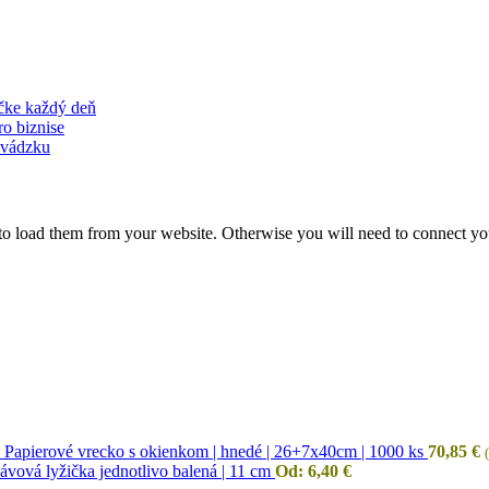
ačke každý deň
ro biznise
revádzku
to load them from your website. Otherwise you will need to connect yo
Papierové vrecko s okienkom | hnedé | 26+7x40cm | 1000 ks
70,85
€
(
ávová lyžička jednotlivo balená | 11 cm
Od:
6,40
€