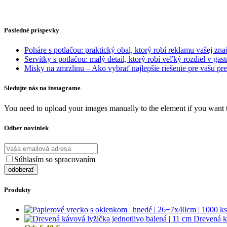
Posledné príspevky
Poháre s potlačou: praktický obal, ktorý robí reklamu vašej zn
Servítky s potlačou: malý detail, ktorý robí veľký rozdiel v gast
Misky na zmrzlinu – Ako vybrať najlepšie riešenie pre vašu p
Sledujte nás na instagrame
You need to upload your images manually to the element if you want 
Odber noviniek
Súhlasím so spracovaním
osobných údajov
Produkty
Drevená k