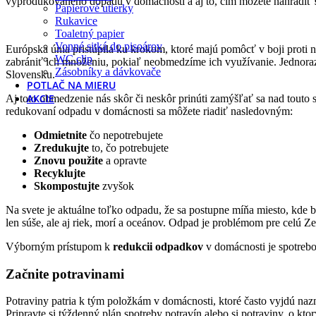
vyprodukovaného dopadu v domácnosti a aj to, čím môžete nahradiť
Papierové utierky
Rukavice
Toaletný papier
Vonné sitká do pisoárov
Európska únia pristúpila ku krokom, ktoré majú pomôcť v boji prot
WC clip
zabrániť ich množeniu, pokiaľ neobmedzíme ich využívanie. Jednora
Zásobníky a dávkovače
Slovensku.
POTLAČ NA MIERU
AKCIE
Aj toto obmedzenie nás skôr či neskôr prinúti zamýšľať sa nad tout
redukovaní odpadu v domácnosti sa môžete riadiť nasledovným:
Odmietnite
čo nepotrebujete
Zredukujte
to, čo potrebujete
Znovu použite
a opravte
Recyklujte
Skompostujte
zvyšok
Na svete je aktuálne toľko odpadu, že sa postupne míňa miesto, kde 
len súše, ale aj riek, morí a oceánov. Odpad je problémom pre celú Z
Výborným prístupom k
redukcii odpadkov
v domácnosti je spotreb
Začnite potravinami
Potraviny patria k tým položkám v domácnosti, ktoré často vyjdú nazma
Pripravte si týždenný plán spotreby potravín alebo si potraviny, o kto