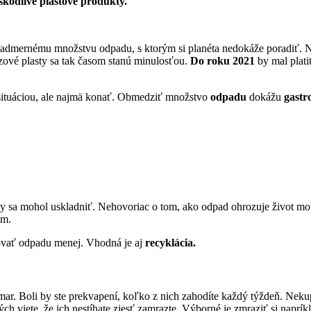
škodlivé plastové produkty.
i nadmernému množstvu odpadu, s ktorým si planéta nedokáže poradiť.
zové plasty sa tak časom stanú minulosťou.
Do roku 2021
by mal plat
o situáciou, ale najmä konať. Obmedziť množstvo
odpadu
dokážu
gastr
by sa mohol uskladniť. Nehovoriac o tom, ako odpad ohrozuje život mo
em.
ovať odpadu menej. Vhodná je aj
recyklácia.
r. Boli by ste prekvapení, koľko z nich zahodíte každý týždeň. Nekupuj
rých viete, že ich nestíhate zjesť zamrazte. Výborné je zmraziť si naprí