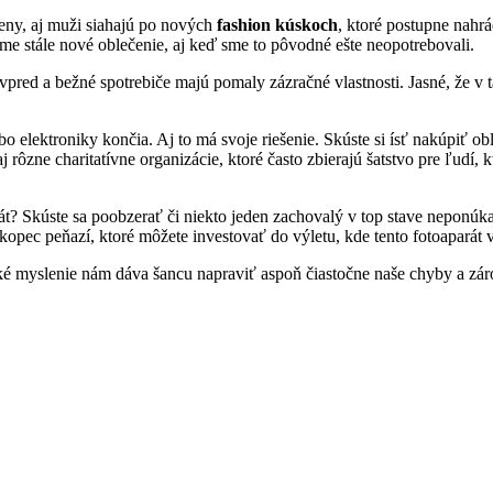
eny, aj muži siahajú po nových
fashion kúskoch
, ktoré postupne nahrá
eme stále nové oblečenie, aj keď sme to pôvodné ešte neopotrebovali.
vpred a bežné spotrebiče majú pomaly zázračné vlastnosti. Jasné, že 
 elektroniky končia. Aj to má svoje riešenie. Skúste si ísť nakúpiť o
ôzne charitatívne organizácie, ktoré často zbierajú šatstvo pre ľudí, k
rát? Skúste sa poobzerať či niekto jeden zachovalý v top stave neponú
íte kopec peňazí, ktoré môžete investovať do výletu, kde tento fotoapará
 myslenie nám dáva šancu napraviť aspoň čiastočne naše chyby a záro