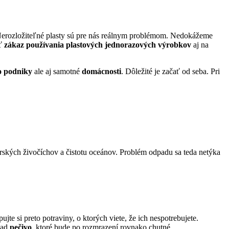
 Nerozložiteľné plasty sú pre nás reálnym problémom. Nedokážeme
iť
zákaz používania plastových jednorazových výrobkov
aj na
o podniky
ale aj samotné
domácnosti
. Dôležité je začať od seba. Pri
rských živočíchov a čistotu oceánov. Problém odpadu sa teda netýka
te si preto potraviny, o ktorých viete, že ich nespotrebujete.
klad
pečivo
, ktoré bude po rozmrazení rovnako chutné.